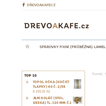
DŘEVOAKAFECZ
SPÁROVKY FIXNÍ (PRŮBĚŽNÁ) LAME
OKENNÍ LEPENÉ HRANOLY
BIODESKY
KÁVA QUINTA ŘEZIVO ESPRESSO 100% - ZR
Domů
TOP 10
TOPOL OČKA (KOČIČÍ
PRO ŘEMESLNÍKY
PRO DESIGNÉRY
TLAPKY) 60 Č. 2/58
6 201,01 Kč
JILM KOLÁČ (STOL.
DESKA) TL. 120 MM Č.1