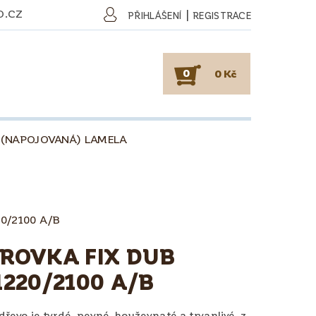
O.CZ
|
PŘIHLÁŠENÍ
REGISTRACE
0
0 Kč
 (NAPOJOVANÁ) LAMELA
SKY
PODLAHY
KAFE
O DŘEVU
O KÁVĚ
20/2100 A/B
OBCHODNÍ PODMÍNKY
ROVKA FIX DUB
1220/2100 A/B
řevo je tvrdé, pevné, houževnaté a trvanlivé, z