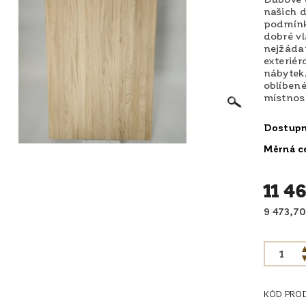
našich d
podmínká
dobré vl
nejžádan
exteriér
nábytek,
oblíbené
místnost
Dostup
Měrná c
11 46
KÓD PRO