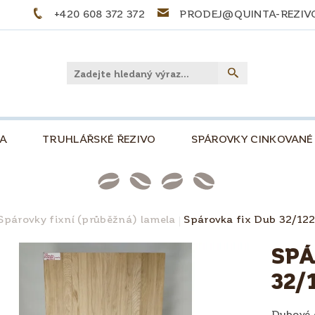
+420 608 372 372
PRODEJ@QUINTA-REZIV
LA
TRUHLÁŘSKÉ ŘEZIVO
SPÁROVKY CINKOVANÉ
PŘEKLIŽKY
PALIVOVÉ DŘEVO
STOLOVÉ DE
NKOVÁ, 500
SLOVNÍČEK POJMŮ
TIPY A TRIKY
Spárovky fixní (průběžná) lamela
Spárovka fix Dub 32/12
PRO KUTILY A MODELÁŘE
O NÁS
KONTAKT
SPÁ
32/
Dubové d