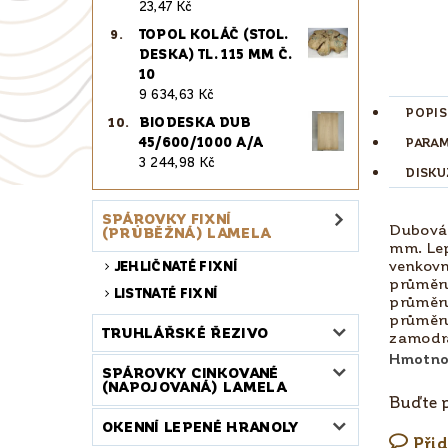
23,47 Kč
TOPOL KOLÁČ (STOL.
DESKA) TL. 115 MM Č.
10
9 634,63 Kč
POPIS
BIODESKA DUB
45/600/1000 A/A
PARA
3 244,98 Kč
DISKU
SPÁROVKY FIXNÍ
Dubová 
(PRŮBĚŽNÁ) LAMELA
mm. Lep
venkovn
JEHLIČNATÉ FIXNÍ
průměru
LISTNATÉ FIXNÍ
průměru
průměru
TRUHLÁŘSKÉ ŘEZIVO
zamodrá
Hmotno
SPÁROVKY CINKOVANÉ
(NAPOJOVANÁ) LAMELA
Buďte p
OKENNÍ LEPENÉ HRANOLY
Při