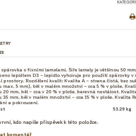
KATEGORI
METRY
ZE
spárovka s fixními lamelami. Šíře lamely je většinou 50 mm
eno lepidlem D3 – lepidlo vyhovuje pro použití spárovky v 
í prostory. Rozdělení kvalit: Kvalita A – strana čistá, bez s
 max. 5 mm), běl v malém množství – cca 5 % v ploše. Kval
 20 mm, běl – cca v 20 % v ploše, barevná nestálost. Kvalit
 35 mm, běl v malém množství – cca 15 % v ploše. Kvalita Ru
ní a pokroucení.
st
53.29 kg
rvní, kdo napíše příspěvek k této položce.
dat komentář