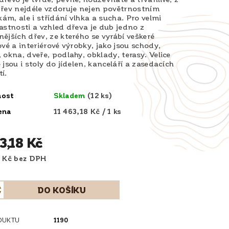
řev nejdéle vzdoruje nejen povětrnostním
m, ale i střídání vlhka a sucha. Pro velmi
astnosti a vzhled dřeva je dub jedno z
ějších dřev, ze kterého se vyrábí veškeré
ové a interiérové výrobky, jako jsou schody,
 okna, dveře, podlahy, obklady, terasy. Velice
 jsou i stoly do jídelen, kanceláří a zasedacích
í.
nost
Skladem
(12 ks)
ena
11 463,18 Kč / 1 ks
3,18 Kč
9 473,70 Kč bez DPH
DUKTU
1190