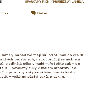
E
SPÁROVKY FIXNÍ (PRŮBĚŽNÁ) LAMELA
Tisk
Dotaz
, lamely napadavé mají šíři od 50 mm do cca 90
suchých prostorech, nedoporučují se mokré a
uků, ojedinělá očka v malé míře (očko suk – do
ita B – povoleny suky v malém množství do
a C – povoleny suky ve větším množství do
stik – velké množství suků, prasklin,