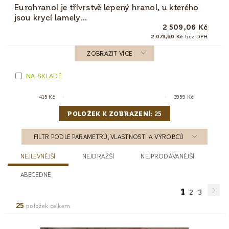
Eurohranol je třívrstvě lepený hranol, u kterého
jsou krycí lamely...
2 509,06 Kč
2 073,60 Kč
bez DPH
ZOBRAZIT VÍCE
NA SKLADĚ
415
Kč
3959
Kč
POLOŽEK K ZOBRAZENÍ:
25
FILTR PODLE PARAMETRŮ, VLASTNOSTÍ A VÝROBCŮ
NEJLEVNĚJŠÍ
NEJDRAŽŠÍ
NEJPRODÁVANĚJŠÍ
ABECEDNĚ
1
2
3
25
položek celkem