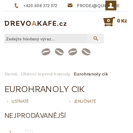
+420 608 372 372
PRODEJ@QUINTA-REZIVO.
0
0 Kč
Domů
Okenní lepené hranoly
Eurohranoly cik
EUROHRANOLY CIK
LISTNATÉ
JEHLIČNATÉ
NEJPRODÁVANĚJŠÍ
1.