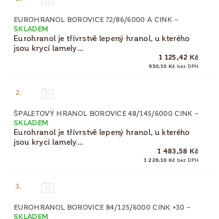
EUROHRANOL BOROVICE 72/86/6000 A CINK
–
SKLADEM
Eurohranol je třívrstvě lepený hranol, u kterého
jsou krycí lamely...
1 125,42 Kč
930,10 Kč
bez DPH
2.
ŠPALETOVÝ HRANOL BOROVICE 48/145/6000 CINK
–
SKLADEM
Eurohranol je třívrstvě lepený hranol, u kterého
jsou krycí lamely...
1 483,58 Kč
1 226,10 Kč
bez DPH
3.
EUROHRANOL BOROVICE 84/125/6000 CINK +30
–
SKLADEM