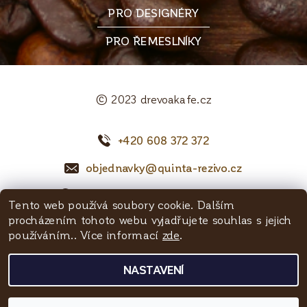
PRO DESIGNÉRY
PRO ŘEMESLNÍKY
© 2023 drevoakafe.cz
+420 608 372 372
objednavky@quinta-rezivo.cz
Mělnická 1090, 250 65 Líbeznice
Tento web používá soubory cookie. Dalším
procházením tohoto webu vyjadřujete souhlas s jejich
Facebook
používáním.. Více informací
zde
.
NASTAVENÍ
2026 © Dřevoakafe - Quinta řezivo, všechna práva vyhrazena