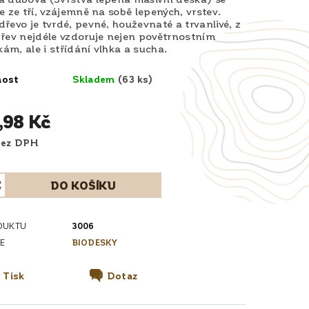
e ze tří, vzájemně na sobě lepených, vrstev.
řevo je tvrdé, pevné, houževnaté a trvanlivé, z
řev nejdéle vzdoruje nejen povětrnostním
m, ale i střídání vlhka a sucha.
nost
Skladem
(63 ks)
,98 Kč
38 Kč bez DPH
DUKTU
3006
E
BIODESKY
Tisk
Dotaz