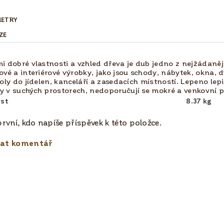
METRY
ZE
mi dobré vlastnosti a vzhled dřeva je dub jedno z nejžádanějš
ové a interiérové výrobky, jako jsou schody, nábytek, okna, d
stoly do jídelen, kanceláří a zasedacích místností. Lepeno le
y v suchých prostorech, nedoporučují se mokré a venkovní p
st
8.37 kg
rvní, kdo napíše příspěvek k této položce.
dat komentář