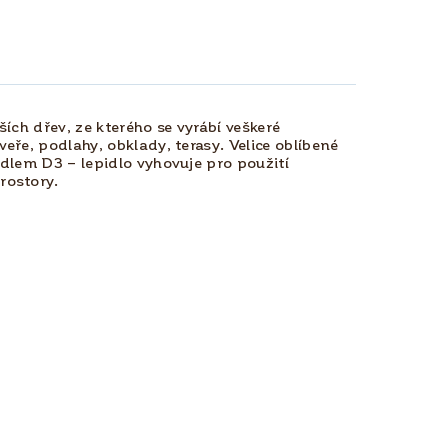
ích dřev, ze kterého se vyrábí veškeré
veře, podlahy, obklady, terasy. Velice oblíbené
pidlem D3 – lepidlo vyhovuje pro použití
rostory.