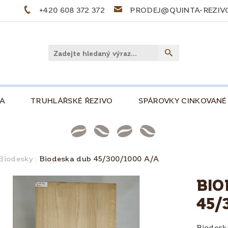
+420 608 372 372
PRODEJ@QUINTA-REZIV
LA
TRUHLÁŘSKÉ ŘEZIVO
SPÁROVKY CINKOVANÉ
PŘEKLIŽKY
PALIVOVÉ DŘEVO
STOLOVÉ DE
NKOVÁ, 500
SLOVNÍČEK POJMŮ
TIPY A TRIKY
Biodesky
Biodeska dub 45/300/1000 A/A
PRO KUTILY A MODELÁŘE
O NÁS
KONTAKT
BIO
45/
Biodesk