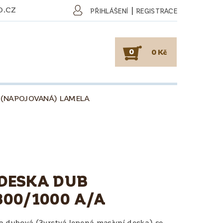
O.CZ
|
PŘIHLÁŠENÍ
REGISTRACE
0
0 Kč
 (NAPOJOVANÁ) LAMELA
SKY
PODLAHY
KAFE
O DŘEVU
O KÁVĚ
OBCHODNÍ PODMÍNKY
DESKA DUB
300/1000 A/A
a dubová (3vrstvá lepená masivní deska) se