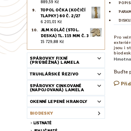
889,59 Kč
POPIS
TOPOL OČKA (KOČIČÍ
PARA
TLAPKY) 60 Č. 2/27
DISKU
6 201,01 Kč
JILM KOLÁČ (STOL.
DESKA) TL. 115 MM Č. 3
Pro vel
15 729,88 Kč
exteriér
jsou i 
biodesk
SPÁROVKY FIXNÍ
Hmotno
(PRŮBĚŽNÁ) LAMELA
Buďte p
TRUHLÁŘSKÉ ŘEZIVO
Při
SPÁROVKY CINKOVANÉ
(NAPOJOVANÁ) LAMELA
OKENNÍ LEPENÉ HRANOLY
BIODESKY
LISTNATÉ
JEHLIČNATÉ