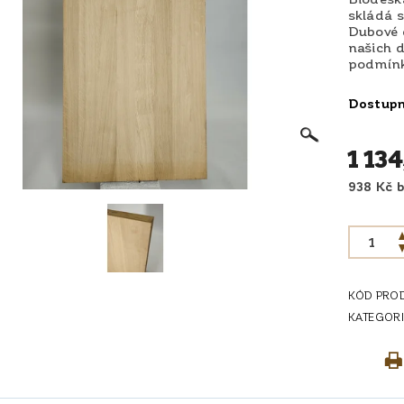
skládá s
Dubové d
našich d
podmínká
Dostup
1 134
9
KÓD PRO
KATEGORI