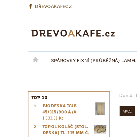
DŘEVOAKAFECZ
SPÁROVKY FIXNÍ (PRŮBĚŽNÁ) LAME
OKENNÍ LEPENÉ HRANOLY
BIODESKY
KÁVA QUINTA ŘEZIVO ESPRESSO 100% - ZR
Domů
TOP 10
BIODESKA DUB
PRO ŘEMESLNÍKY
PRO DESIGNÉRY
AKCE
45/315/900 A/A
1 533,31 Kč
TOPOL KOLÁČ (STOL.
DESKA) TL. 115 MM Č.