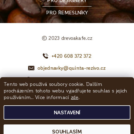
PRO DESIGNÉRY
PRO ŘEMESLNÍKY
© 2023 drevoakafe.cz
+420 608 372 372
objednavky@quinta-rezivo.cz
Mělnická 1090, 250 65 Líbeznice
Tento web používá soubory cookie. Dalším
procházením tohoto webu vyjadřujete souhlas s jejich
Facebook
používáním.. Více informací
zde
.
NASTAVENÍ
2026 © Dřevoakafe - Quinta řezivo, všechna práva vyhrazena
Vytvořil Shoptet
SOUHLASÍM