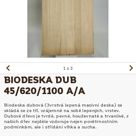
1
z 3
BIODESKA DUB
45/620/1100 A/A
Biodeska dubová (3vrstvá lepená masivní deska) se
skládá se ze tří, vzájemně na sobě lepených, vrstev.
Dubové dřevo je tvrdé, pevné, houževnaté a trvanlivé, z
našich dřev nejdéle vzdoruje nejen povětrnostním
podmínkám, ale i střídání vlhka a sucha.