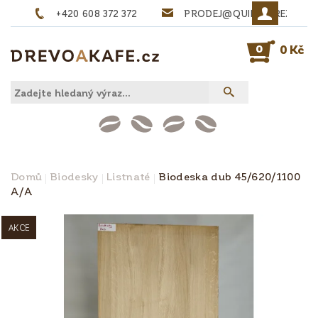
+420 608 372 372
PRODEJ@QUINTA-REZIVO.
0
0 Kč
Domů
Biodesky
Listnaté
Biodeska dub 45/620/1100
A/A
AKCE