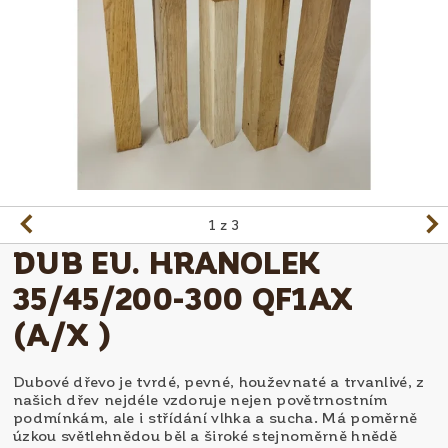
1
z 3
DUB EU. HRANOLEK
35/45/200-300 QF1AX
(A/X )
Dubové dřevo je tvrdé, pevné, houževnaté a trvanlivé, z
našich dřev nejdéle vzdoruje nejen povětrnostním
podmínkám, ale i střídání vlhka a sucha. Má poměrně
úzkou světlehnědou běl a široké stejnoměrně hnědě