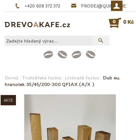
+420 608 372 372
PRODEJ@QUINTA-REZIVO.
0
0 Kč
Domů
Truhlářské řezivo
Listnaté řezivo
Dub eu.
hranolek 35/45/200-300 QF1AX (A/X )
AKCE