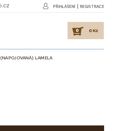
O.CZ
|
PŘIHLÁŠENÍ
REGISTRACE
0
0 Kč
 (NAPOJOVANÁ) LAMELA
SKY
PODLAHY
KAFE
O DŘEVU
O KÁVĚ
OBCHODNÍ PODMÍNKY