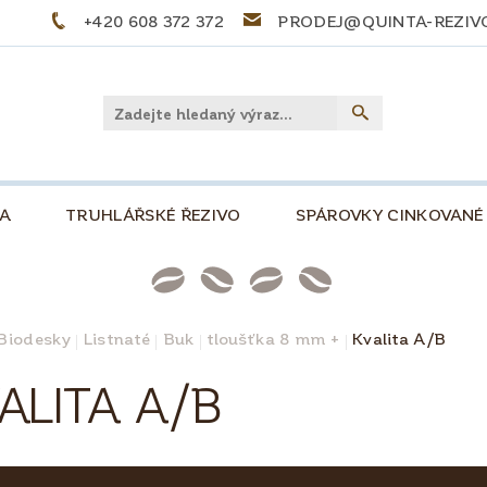
+420 608 372 372
PRODEJ@QUINTA-REZIV
LA
TRUHLÁŘSKÉ ŘEZIVO
SPÁROVKY CINKOVANÉ
PŘEKLIŽKY
PALIVOVÉ DŘEVO
STOLOVÉ DE
NKOVÁ, 500
SLOVNÍČEK POJMŮ
TIPY A TRIKY
Biodesky
Listnaté
Buk
tloušťka 8 mm +
Kvalita A/B
PRO KUTILY A MODELÁŘE
O NÁS
KONTAKT
ALITA A/B