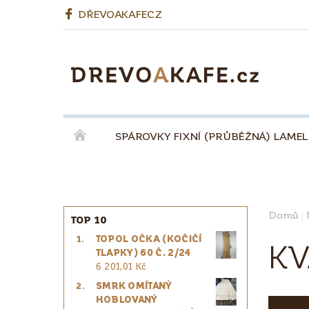
DŘEVOAKAFECZ
SPÁROVKY FIXNÍ (PRŮBĚŽNÁ) LAME
OKENNÍ LEPENÉ HRANOLY
BIODESKY
KÁVA QUINTA ŘEZIVO ESPRESSO 100% - ZR
Domů
TOP 10
TOPOL OČKA (KOČIČÍ
PRO ŘEMESLNÍKY
PRO DESIGNÉRY
KV
TLAPKY) 60 Č. 2/24
6 201,01 Kč
SMRK OMÍTANÝ
HOBLOVANÝ