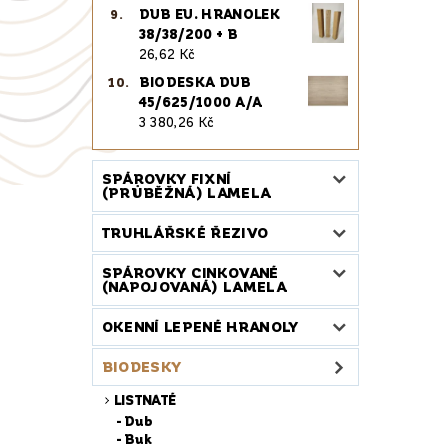
DUB EU. HRANOLEK
38/38/200 + B
26,62 Kč
BIODESKA DUB
45/625/1000 A/A
3 380,26 Kč
SPÁROVKY FIXNÍ
(PRŮBĚŽNÁ) LAMELA
TRUHLÁŘSKÉ ŘEZIVO
SPÁROVKY CINKOVANÉ
(NAPOJOVANÁ) LAMELA
OKENNÍ LEPENÉ HRANOLY
BIODESKY
LISTNATÉ
Dub
Buk