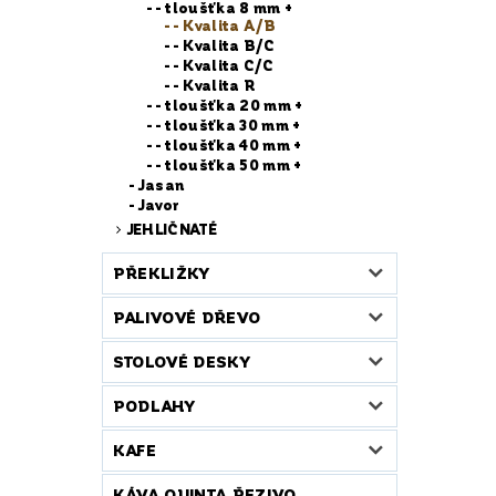
- tloušťka 8 mm +
- Kvalita A/B
- Kvalita B/C
- Kvalita C/C
- Kvalita R
- tloušťka 20 mm +
- tloušťka 30 mm +
- tloušťka 40 mm +
- tloušťka 50 mm +
Jasan
Javor
JEHLIČNATÉ
PŘEKLIŽKY
PALIVOVÉ DŘEVO
STOLOVÉ DESKY
PODLAHY
KAFE
KÁVA QUINTA ŘEZIVO