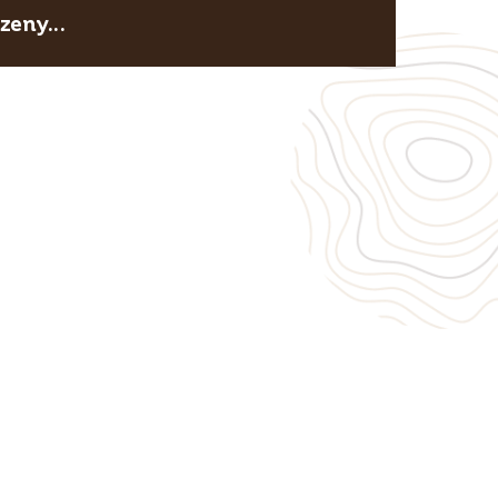
eny...