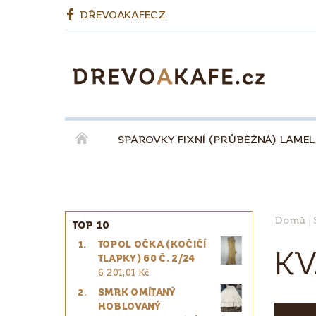
DŘEVOAKAFECZ
SPÁROVKY FIXNÍ (PRŮBĚŽNÁ) LAME
OKENNÍ LEPENÉ HRANOLY
BIODESKY
KÁVA QUINTA ŘEZIVO ESPRESSO 100% - ZR
Domů
TOP 10
TOPOL OČKA (KOČIČÍ
PRO ŘEMESLNÍKY
PRO DESIGNÉRY
KV
TLAPKY) 60 Č. 2/24
6 201,01 Kč
SMRK OMÍTANÝ
HOBLOVANÝ