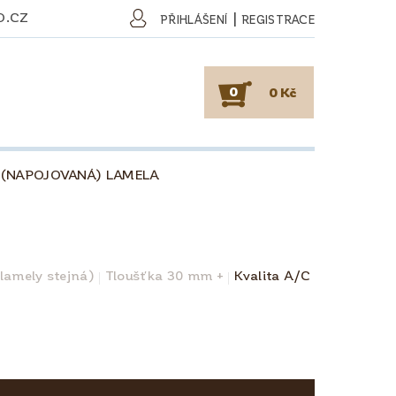
O.CZ
|
PŘIHLÁŠENÍ
REGISTRACE
0
0 Kč
 (NAPOJOVANÁ) LAMELA
SKY
PODLAHY
KAFE
O DŘEVU
O KÁVĚ
 lamely stejná)
Tloušťka 30 mm +
Kvalita A/C
OBCHODNÍ PODMÍNKY