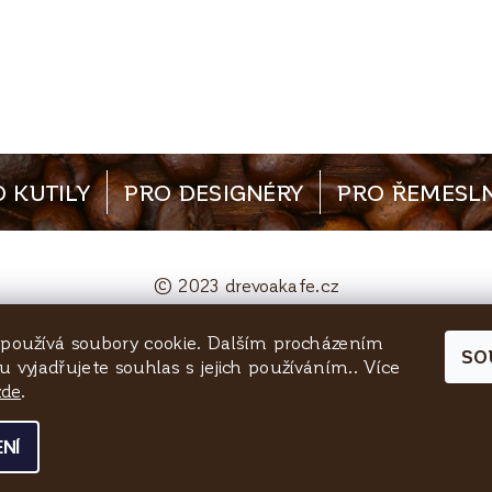
 KUTILY
PRO DESIGNÉRY
PRO ŘEMESLN
© 2023 drevoakafe.cz
používá soubory cookie. Dalším procházením
bjednavky@quinta-rezivo.cz
Mělnická 1090, 25
SO
 vyjadřujete souhlas s jejich používáním.. Více
zde
.
NÍ
a