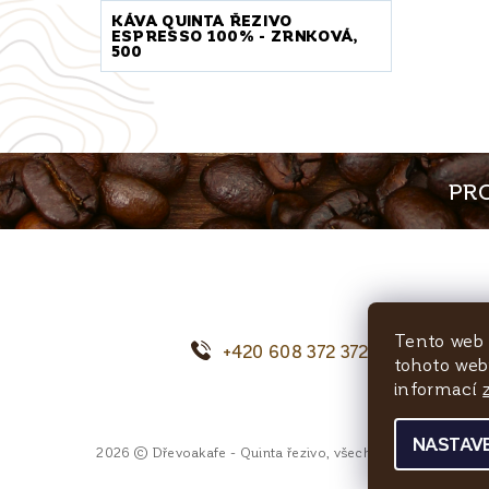
KÁVA QUINTA ŘEZIVO
ESPRESSO 100% - ZRNKOVÁ,
500
PRO
Tento web 
+420 608 372 372
o
tohoto webu
informací
NASTAVE
2026 © Dřevoakafe - Quinta řezivo, všechna práva vyhrazen