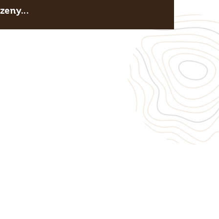
eny...