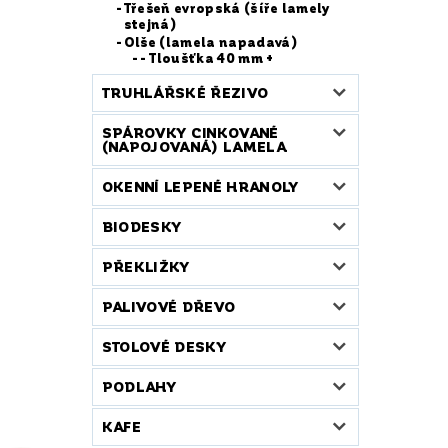
Třešeň evropská (šíře lamely
stejná)
Olše (lamela napadavá)
- Tloušťka 40 mm +
TRUHLÁŘSKÉ ŘEZIVO
SPÁROVKY CINKOVANÉ
(NAPOJOVANÁ) LAMELA
OKENNÍ LEPENÉ HRANOLY
BIODESKY
PŘEKLIŽKY
PALIVOVÉ DŘEVO
STOLOVÉ DESKY
PODLAHY
KAFE