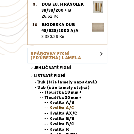
DUB EU. HRANOLEK
38/38/200 + B
26,62 Kč
BIODESKA DUB
45/625/1000 A/A
3 380,26 Kč
SPÁROVKY FIXNÍ
(PRŮBĚŽNÁ) LAMELA
JEHLIČNATÉ FIXNÍ
LISTNATÉ FIXNÍ
Buk (šíře lamely napadavá)
Dub (šíře lamely stejná)
- Tloušťka 18 mm +
- Tloušťka 30 mm +
- Kvalita A/B
- Kvalita A/C
- Kvalita AX/C
- Kvalita B/B
- Kvalita B/C
- Kvalita R