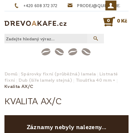
+420 608 372 372
PRODEJ@QUINTA-REZIVO.
0
0 Kč
Domů
Spárovky fixní (průběžná) lamela
Listnaté
fixní
Dub (šíře lamely stejná)
Tloušťka 40 mm +
Kvalita AX/C
KVALITA AX/C
Záznamy nebyly nalezeny...