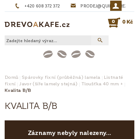
+420 608 372 372
PRODEJ@QUINTA-REZIVO.
0
0 Kč
Domů
Spárovky fixní (průběžná) lamela
Listnaté
fixní
Javor (šíře lamely stejná)
Tloušťka 40 mm +
Kvalita B/B
KVALITA B/B
Záznamy nebyly nalezeny...