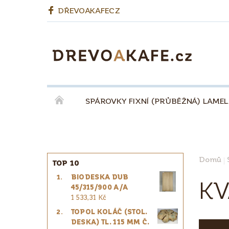
DŘEVOAKAFECZ
SPÁROVKY FIXNÍ (PRŮBĚŽNÁ) LAME
OKENNÍ LEPENÉ HRANOLY
BIODESKY
KÁVA QUINTA ŘEZIVO ESPRESSO 100% - ZR
Domů
TOP 10
BIODESKA DUB
PRO ŘEMESLNÍKY
PRO DESIGNÉRY
KV
45/315/900 A/A
1 533,31 Kč
TOPOL KOLÁČ (STOL.
DESKA) TL. 115 MM Č.