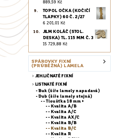
889,59 Kč
TOPOL OČKA (KOČIČÍ
TLAPKY) 60 Č. 2/27
6 201,01 Kč
JILM KOLÁČ (STOL.
DESKA) TL. 115 MM Č. 3
15 729,88 Kč
SPÁROVKY FIXNÍ
(PRŮBĚŽNÁ) LAMELA
JEHLIČNATÉ FIXNÍ
LISTNATÉ FIXNÍ
Buk (šíře lamely napadavá)
Dub (šíře lamely stejná)
- Tloušťka 18 mm +
- Kvalita A/B
- Kvalita A/C
- Kvalita AX/C
- Kvalita B/B
- Kvalita B/C
- Kvalita R