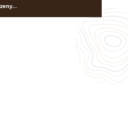
eny...