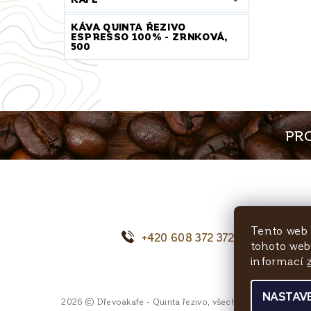
KÁVA QUINTA ŘEZIVO
ESPRESSO 100% - ZRNKOVÁ,
500
PRO
Tento web 
+420 608 372 372
o
tohoto webu
informací
NASTAVE
2026 © Dřevoakafe - Quinta řezivo, všechna práva vyhrazen