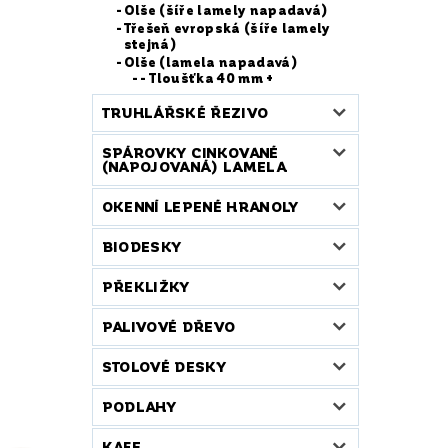
Olše (šíře lamely napadavá)
Třešeň evropská (šíře lamely
stejná)
Olše (lamela napadavá)
- Tloušťka 40 mm +
TRUHLÁŘSKÉ ŘEZIVO
SPÁROVKY CINKOVANÉ
(NAPOJOVANÁ) LAMELA
OKENNÍ LEPENÉ HRANOLY
BIODESKY
PŘEKLIŽKY
PALIVOVÉ DŘEVO
STOLOVÉ DESKY
PODLAHY
KAFE