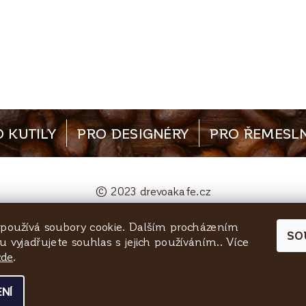
 KUTILY
PRO DESIGNÉRY
PRO ŘEMESLN
© 2023 drevoakafe.cz
používá soubory cookie. Dalším procházením
bjednavky@quinta-rezivo.cz
Mělnická 1090, 25
SO
 vyjadřujete souhlas s jejich používáním.. Více
zde
.
NÍ
a