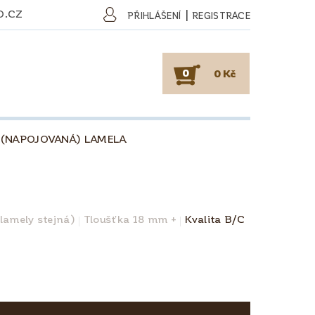
O.CZ
|
PŘIHLÁŠENÍ
REGISTRACE
0
0 Kč
 (NAPOJOVANÁ) LAMELA
SKY
PODLAHY
KAFE
O DŘEVU
O KÁVĚ
 lamely stejná)
Tloušťka 18 mm +
Kvalita B/C
OBCHODNÍ PODMÍNKY