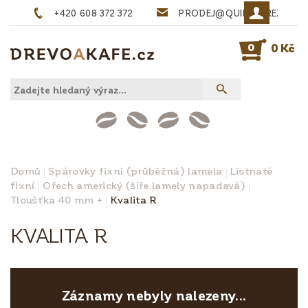
+420 608 372 372
PRODEJ@QUINTA-REZIVO.
0
0 Kč
Domů
Spárovky fixní (průběžná) lamela
Listnaté
fixní
Ořech americký (šíře lamely napadavá)
Tloušťka 40 mm +
Kvalita R
KVALITA R
Záznamy nebyly nalezeny...