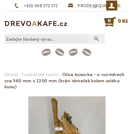
+420 608 372 372
PRODEJ@QUINTA-REZIVO.
0
0 Kč
Domů
Truhlářské řezivo
Oliva kusovka - o rozměrech
cca 360 mm x 1200 mm (brán rámeček kolem celého
kusu)