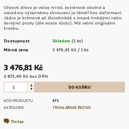
Olivové dřevo je velice tvrdé, extrémně odolné a
navzdory výraznému zkroucení je téměř bez deformací.
Jádro je krémové až žlutohnědé s tmavě hnědými nebo
černými pruhy (dle místa růstu). Má velmi originální
kresbu.
Dostupnost
Skladem
(1 ks)
Měrná cena
3 476,81 Kč / 1 ks
3 476,81 Kč
2 873,40 Kč bez DPH
KÓD PRODUKTU
471
KATEGORIE
TRUHLÁŘSKÉ ŘEZIVO
Dotaz