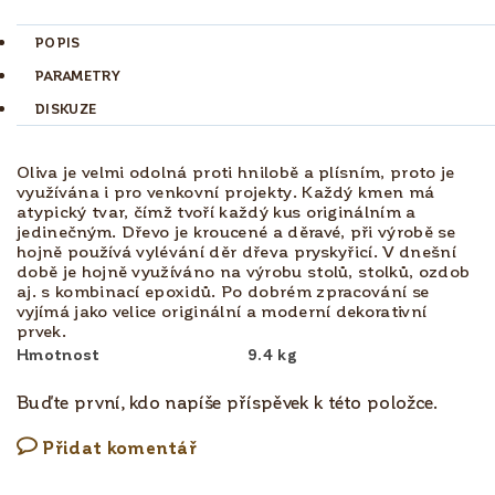
POPIS
PARAMETRY
DISKUZE
Oliva je velmi odolná proti hnilobě a plísním, proto je
využívána i pro venkovní projekty. Každý kmen má
atypický tvar, čímž tvoří každý kus originálním a
jedinečným. Dřevo je kroucené a děravé, při výrobě se
hojně používá vylévání děr dřeva pryskyřicí. V dnešní
době je hojně využíváno na výrobu stolů, stolků, ozdob
aj. s kombinací epoxidů. Po dobrém zpracování se
vyjímá jako velice originální a moderní dekorativní
prvek.
Hmotnost
9.4 kg
Buďte první, kdo napíše příspěvek k této položce.
Přidat komentář