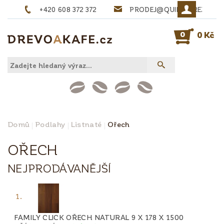
+420 608 372 372
PRODEJ@QUINTA-REZIVO.
0
0 Kč
Domů
Podlahy
Listnaté
Ořech
OŘECH
NEJPRODÁVANĚJŠÍ
1.
FAMILY CLICK OŘECH NATURAL 9 X 178 X 1500