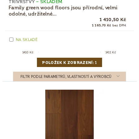
TŘÍVRSTVÝ
–
SKLADEM
Family green wood floors jsou přírodní, velmi
odolné, udržitelné...
1 410,50 Kč
1 165,70 Kč
bez DPH
NA SKLADĚ
1410
Kč
1411
Kč
POLOŽEK K ZOBRAZENÍ:
1
FILTR PODLE PARAMETRŮ, VLASTNOSTÍ A VÝROBCŮ