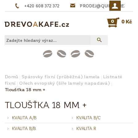
+420 608 372 372
PRODEJ@QUINTA-REZIVO.
0
0 Kč
Domů
Spárovky fixní (průběžná) lamela
Listnaté
fixní
Ořech evropský (šíře lamely napadavá)
Tloušťka 18 mm +
TLOUŠŤKA 18 MM +
KVALITA A/B
KVALITA B/C
KVALITA B/B
KVALITA R