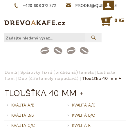
+420 608 372 372
PRODEJ@QUINTA-REZIVO.
0
0 Kč
Domů
Spárovky fixní (průběžná) lamela
Listnaté
fixní
Dub (šíře lamely napadavá)
Tloušťka 40 mm +
TLOUŠŤKA 40 MM +
KVALITA A/B
KVALITA A/C
KVALITA B/B
KVALITA B/C
KVALITA C/C
KVALITA R