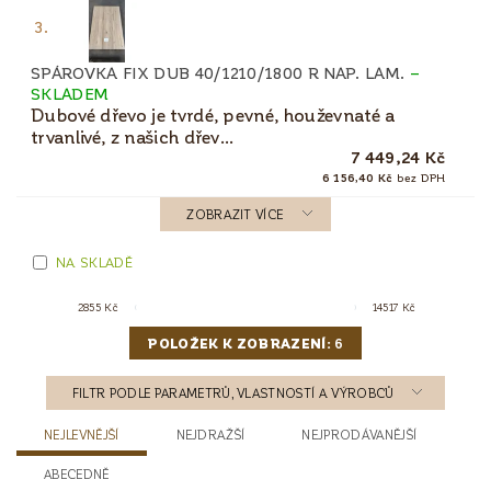
3.
SPÁROVKA FIX DUB 40/1210/1800 R NAP. LAM.
–
SKLADEM
Dubové dřevo je tvrdé, pevné, houževnaté a
trvanlivé, z našich dřev...
7 449,24 Kč
6 156,40 Kč
bez DPH
ZOBRAZIT VÍCE
NA SKLADĚ
2855
Kč
14517
Kč
POLOŽEK K ZOBRAZENÍ:
6
FILTR PODLE PARAMETRŮ, VLASTNOSTÍ A VÝROBCŮ
NEJLEVNĚJŠÍ
NEJDRAŽŠÍ
NEJPRODÁVANĚJŠÍ
ABECEDNĚ