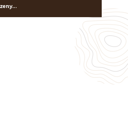
eny...