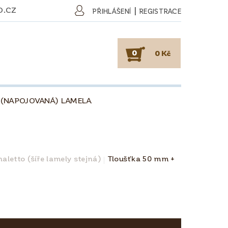
O.CZ
|
PŘIHLÁŠENÍ
REGISTRACE
0
0 Kč
 (NAPOJOVANÁ) LAMELA
SKY
PODLAHY
KAFE
O DŘEVU
O KÁVĚ
aletto (šíře lamely stejná)
Tloušťka 50 mm +
OBCHODNÍ PODMÍNKY