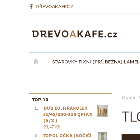
DŘEVOAKAFECZ
SPÁROVKY FIXNÍ (PRŮBĚŽNÁ) LAME
OKENNÍ LEPENÉ HRANOLY
BIODESKY
KÁVA QUINTA ŘEZIVO ESPRESSO 100% - ZR
Domů
TOP 10
DUB EU. HRANOLEK
PRO ŘEMESLNÍKY
PRO DESIGNÉRY
TL
35/45/200-300 QF1AX
(A/X )
23,47 Kč
TOPOL OČKA (KOČIČÍ