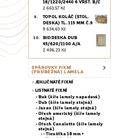
18/1220/2440 6 VRST. B/C
2 663,57 Kč
TOPOL KOLÁČ (STOL.
DESKA) TL. 115 MM Č.9
9 634,63 Kč
BIODESKA DUB
45/620/1100 A/A
2 496,23 Kč
SPÁROVKY FIXNÍ
(PRŮBĚŽNÁ) LAMELA
JEHLIČNATÉ FIXNÍ
LISTNATÉ FIXNÍ
Buk (šíře lamely napadavá)
Dub (šíře lamely stejná)
Jasan (šíře lamely stejná)
Ořech americký (šíře lamely
stejná)
Ořech Canaletto (šíře lamely
stejná)
- Tloušťka 18 mm +