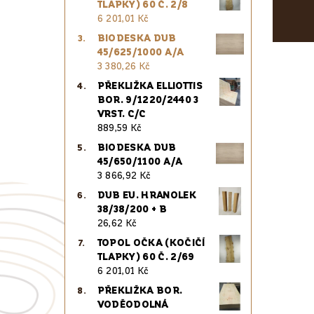
TLAPKY) 60 Č. 2/8
6 201,01 Kč
BIODESKA DUB
45/625/1000 A/A
3 380,26 Kč
PŘEKLIŽKA ELLIOTTIS
BOR. 9/1220/2440 3
VRST. C/C
889,59 Kč
BIODESKA DUB
45/650/1100 A/A
3 866,92 Kč
DUB EU. HRANOLEK
38/38/200 + B
26,62 Kč
TOPOL OČKA (KOČIČÍ
TLAPKY) 60 Č. 2/69
6 201,01 Kč
PŘEKLIŽKA BOR.
VODĚODOLNÁ