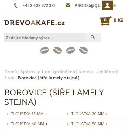
+420 608 372 372
PRODEJ@QUINTA-REZIVO.
0
0 Kč
Domů
Spárovky fixní (průběžná) lamela
Jehličnaté
fixní
Borovice (šíře lamely stejná)
BOROVICE (ŠÍŘE LAMELY
STEJNÁ)
TLOUŠŤKA 18 MM +
TLOUŠŤKA 30 MM +
TLOUŠŤKA 40 MM +
TLOUŠŤKA 50 MM +