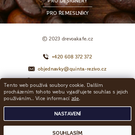
PRO DESIGNÉRY
PRO ŘEMESLNÍKY
© 2023 drevoakafe.cz
+420 608 372 372
objednavky@quinta-rezivo.cz
Mělnická 1090, 250 65 Líbeznice
Tento web používá soubory cookie. Dalším
procházením tohoto webu vyjadřujete souhlas s jejich
Facebook
používáním.. Více informací
zde
.
NASTAVENÍ
2026 © Dřevoakafe - Quinta řezivo, všechna práva vyhrazena
Vytvořil Shoptet
SOUHLASÍM