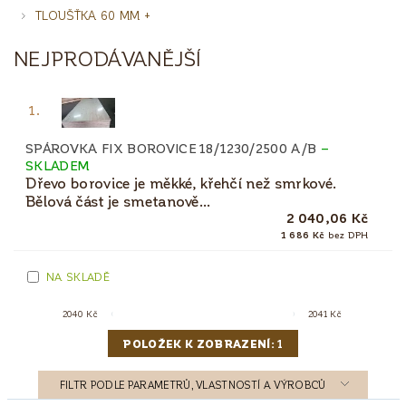
TLOUŠŤKA 60 MM +
NEJPRODÁVANĚJŠÍ
1.
SPÁROVKA FIX BOROVICE 18/1230/2500 A/B
–
SKLADEM
Dřevo borovice je měkké, křehčí než smrkové.
Bělová část je smetanově...
2 040,06 Kč
1 686 Kč
bez DPH
NA SKLADĚ
2040
Kč
2041
Kč
POLOŽEK K ZOBRAZENÍ:
1
FILTR PODLE PARAMETRŮ, VLASTNOSTÍ A VÝROBCŮ