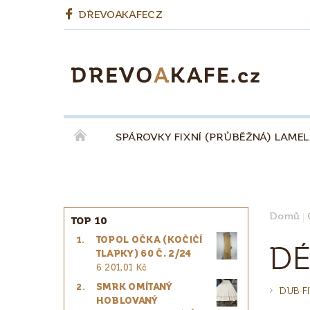
DŘEVOAKAFECZ
SPÁROVKY FIXNÍ (PRŮBĚŽNÁ) LAME
OKENNÍ LEPENÉ HRANOLY
BIODESKY
KÁVA QUINTA ŘEZIVO ESPRESSO 100% - ZR
Domů
TOP 10
TOPOL OČKA (KOČIČÍ
PRO ŘEMESLNÍKY
PRO DESIGNÉRY
DÉ
TLAPKY) 60 Č. 2/24
6 201,01 Kč
SMRK OMÍTANÝ
DUB F
HOBLOVANÝ