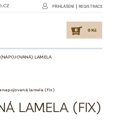
O.CZ
|
PŘIHLÁŠENÍ
REGISTRACE
0
0 Kč
 (NAPOJOVANÁ) LAMELA
SKY
PODLAHY
KAFE
O DŘEVU
O KÁVĚ
enapojovaná lamela (fix)
OBCHODNÍ PODMÍNKY
Á LAMELA (FIX)