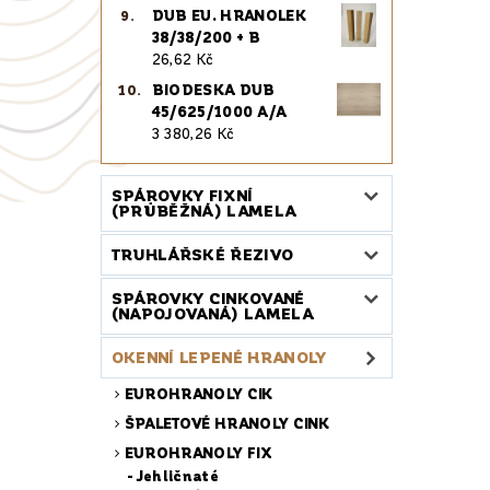
DUB EU. HRANOLEK
38/38/200 + B
26,62 Kč
BIODESKA DUB
45/625/1000 A/A
3 380,26 Kč
SPÁROVKY FIXNÍ
(PRŮBĚŽNÁ) LAMELA
TRUHLÁŘSKÉ ŘEZIVO
SPÁROVKY CINKOVANÉ
(NAPOJOVANÁ) LAMELA
OKENNÍ LEPENÉ HRANOLY
EUROHRANOLY CIK
ŠPALETOVÉ HRANOLY CINK
EUROHRANOLY FIX
Jehličnaté