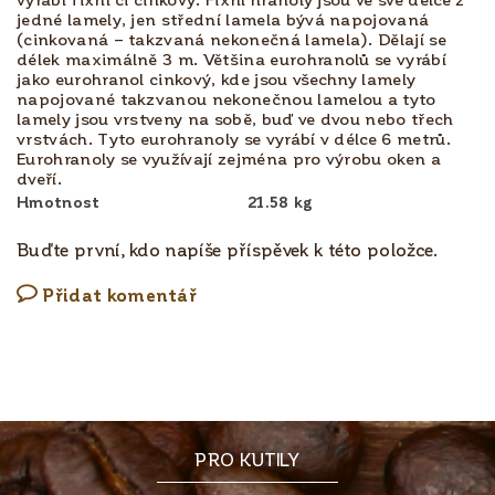
jedné lamely, jen střední lamela bývá napojovaná
(cinkovaná – takzvaná nekonečná lamela). Dělají se
délek maximálně 3 m. Většina eurohranolů se vyrábí
jako eurohranol cinkový, kde jsou všechny lamely
napojované takzvanou nekonečnou lamelou a tyto
lamely jsou vrstveny na sobě, buď ve dvou nebo třech
vrstvách. Tyto eurohranoly se vyrábí v délce 6 metrů.
Eurohranoly se využívají zejména pro výrobu oken a
dveří.
Hmotnost
21.58 kg
Buďte první, kdo napíše příspěvek k této položce.
Přidat komentář
PRO KUTILY