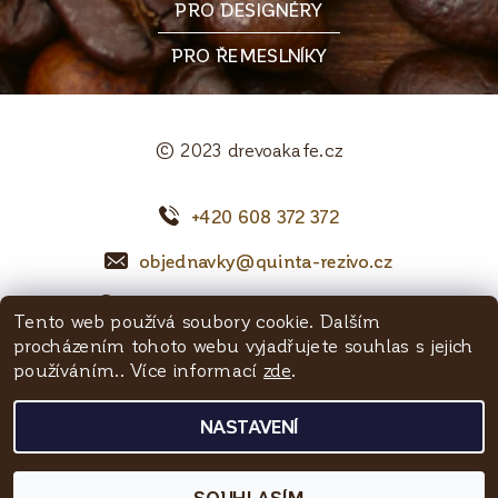
PRO DESIGNÉRY
PRO ŘEMESLNÍKY
© 2023 drevoakafe.cz
+420 608 372 372
objednavky@quinta-rezivo.cz
Mělnická 1090, 250 65 Líbeznice
Tento web používá soubory cookie. Dalším
procházením tohoto webu vyjadřujete souhlas s jejich
Facebook
používáním.. Více informací
zde
.
NASTAVENÍ
2026 © Dřevoakafe - Quinta řezivo, všechna práva vyhrazena
Vytvořil Shoptet
SOUHLASÍM