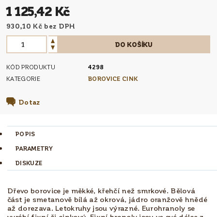
1 125,42 Kč
930,10 Kč bez DPH
KÓD PRODUKTU
4298
KATEGORIE
BOROVICE CINK
Dotaz
POPIS
PARAMETRY
DISKUZE
Dřevo borovice je měkké, křehčí než smrkové. Bělová
část je smetanově bílá až okrová, jádro oranžově hnědé
až dorezava. Letokruhy jsou výrazné. Eurohranoly se
vyrábí fixní či cinkový. Fixní hranoly jsou ve své délce z