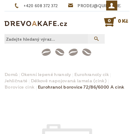
+420 608 372 372
PRODEJ@QUINTA-REZIVO.
0
0 Kč
Domů
Okenní lepené hranoly
Eurohranoly cik
Jehličnaté
Délkově napojovaná lamela (cink)
Borovice cink
Eurohranol borovice 72/86/6000 A cink