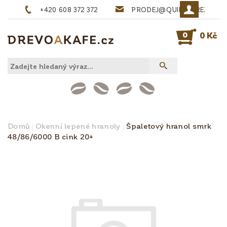
+420 608 372 372
PRODEJ@QUINTA-REZIVO.
0
0 Kč
Domů
Okenní lepené hranoly
Špaletový hranol smrk
48/86/6000 B cink 20+