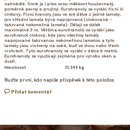
nahnědlé. Smrk je i přes svou měkkost houževnatý,
poměrně pevný a pružný. Eurohranoly se vyrábí fixní či
cinkový. Fixní hranoly jsou ve své délce z jedné lamely,
jen střední lamela bývá napojovaná (cinkovaná –
takzvaná nekonečná lamela). Dělají se délek
maximálně 3 m. Většina eurohranolů se vyrábí jako
eurohranol cinkový, kde jsou všechny lamely
napojované takzvanou nekonečnou lamelou a tyto
lamely jsou vrstveny na sobě, buď ve dvou nebo třech
vrstvách. Tyto eurohranoly se vyrábí v délce 6 metrů.
Eurohranoly se využívají zejména pro výrobu oken a
dveří.
Hmotnost
11.145 kg
Buďte první, kdo napíše příspěvek k této položce.
Přidat komentář