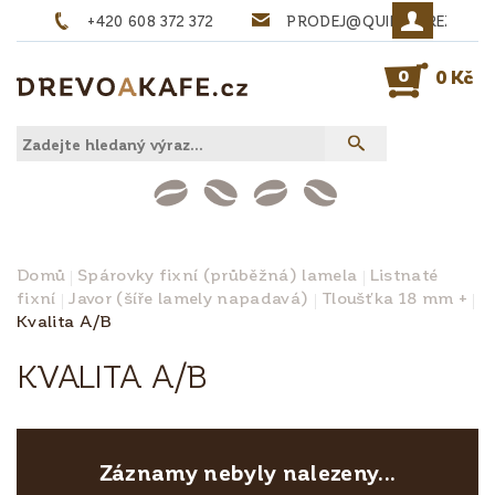
+420 608 372 372
PRODEJ@QUINTA-REZIVO.
0
0 Kč
Domů
Spárovky fixní (průběžná) lamela
Listnaté
fixní
Javor (šíře lamely napadavá)
Tloušťka 18 mm +
Kvalita A/B
KVALITA A/B
Záznamy nebyly nalezeny...