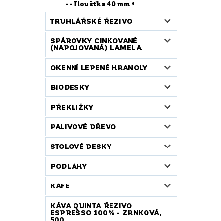
- Tloušťka 40 mm +
TRUHLÁŘSKÉ ŘEZIVO
SPÁROVKY CINKOVANÉ
(NAPOJOVANÁ) LAMELA
OKENNÍ LEPENÉ HRANOLY
BIODESKY
PŘEKLIŽKY
PALIVOVÉ DŘEVO
STOLOVÉ DESKY
PODLAHY
KAFE
KÁVA QUINTA ŘEZIVO
ESPRESSO 100% - ZRNKOVÁ,
500