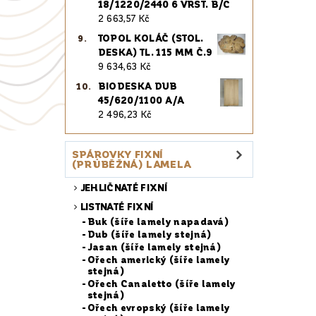
18/1220/2440 6 VRST. B/C
2 663,57 Kč
TOPOL KOLÁČ (STOL.
DESKA) TL. 115 MM Č.9
9 634,63 Kč
BIODESKA DUB
45/620/1100 A/A
2 496,23 Kč
SPÁROVKY FIXNÍ
(PRŮBĚŽNÁ) LAMELA
JEHLIČNATÉ FIXNÍ
LISTNATÉ FIXNÍ
Buk (šíře lamely napadavá)
Dub (šíře lamely stejná)
Jasan (šíře lamely stejná)
Ořech americký (šíře lamely
stejná)
Ořech Canaletto (šíře lamely
stejná)
Ořech evropský (šíře lamely