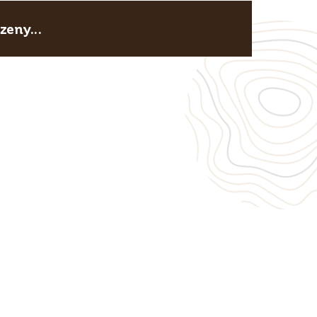
eny...