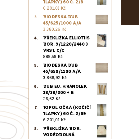
TLAPKY) 60 Č. 2/8
6 201,01 Kč
BIODESKA DUB
45/625/1000 A/A
3 380,26 Kč
PŘEKLIŽKA ELLIOTTIS
BOR. 9/1220/2440 3
VRST. C/C
889,59 Kč
BIODESKA DUB
45/650/1100 A/A
3 866,92 Kč
DUB EU. HRANOLEK
38/38/200 + B
26,62 Kč
TOPOL OČKA (KOČIČÍ
TLAPKY) 60 Č. 2/69
6 201,01 Kč
PŘEKLIŽKA BOR.
VODĚODOLNÁ