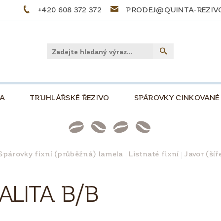
+420 608 372 372
PRODEJ@QUINTA-REZIV
LA
TRUHLÁŘSKÉ ŘEZIVO
SPÁROVKY CINKOVANÉ
PŘEKLIŽKY
PALIVOVÉ DŘEVO
STOLOVÉ DE
NKOVÁ, 500
SLOVNÍČEK POJMŮ
TIPY A TRIKY
Spárovky fixní (průběžná) lamela
Listnaté fixní
Javor (ší
PRO KUTILY A MODELÁŘE
O NÁS
KONTAKT
ALITA B/B