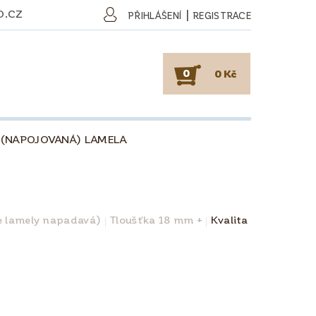
O.CZ
|
PŘIHLÁŠENÍ
REGISTRACE
0
0 Kč
 (NAPOJOVANÁ) LAMELA
SKY
PODLAHY
KAFE
O DŘEVU
O KÁVĚ
ře lamely napadavá)
Tloušťka 18 mm +
Kvalita
OBCHODNÍ PODMÍNKY