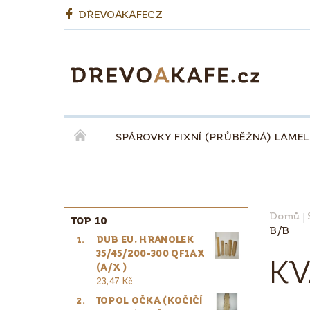
DŘEVOAKAFECZ
SPÁROVKY FIXNÍ (PRŮBĚŽNÁ) LAME
OKENNÍ LEPENÉ HRANOLY
BIODESKY
KÁVA QUINTA ŘEZIVO ESPRESSO 100% - ZR
Domů
TOP 10
B/B
DUB EU. HRANOLEK
PRO ŘEMESLNÍKY
PRO DESIGNÉRY
35/45/200-300 QF1AX
KV
(A/X )
23,47 Kč
TOPOL OČKA (KOČIČÍ