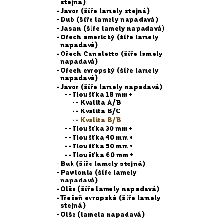
stejná)
Javor (šíře lamely stejná)
Dub (šíře lamely napadavá)
Jasan (šíře lamely napadavá)
Ořech americký (šíře lamely
napadavá)
Ořech Canaletto (šíře lamely
napadavá)
Ořech evropský (šíře lamely
napadavá)
Javor (šíře lamely napadavá)
- Tloušťka 18 mm +
- Kvalita A/B
- Kvalita B/C
- Kvalita B/B
- Tloušťka 30 mm +
- Tloušťka 40 mm +
- Tloušťka 50 mm +
- Tloušťka 60 mm +
Buk (šíře lamely stejná)
Pawlonia (šíře lamely
napadavá)
Olše (šíře lamely napadavá)
Třešeň evropská (šíře lamely
stejná)
Olše (lamela napadavá)