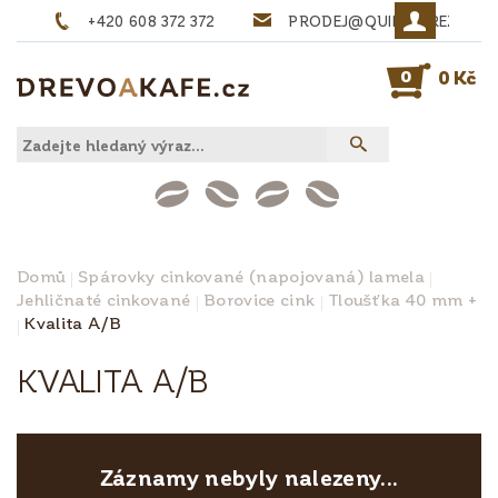
+420 608 372 372
PRODEJ@QUINTA-REZIVO.
0
0 Kč
Domů
Spárovky cinkované (napojovaná) lamela
Jehličnaté cinkované
Borovice cink
Tloušťka 40 mm +
Kvalita A/B
KVALITA A/B
Záznamy nebyly nalezeny...