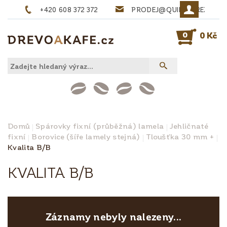
+420 608 372 372
PRODEJ@QUINTA-REZIVO.
0
0 Kč
Domů
Spárovky fixní (průběžná) lamela
Jehličnaté
fixní
Borovice (šíře lamely stejná)
Tloušťka 30 mm +
Kvalita B/B
KVALITA B/B
Záznamy nebyly nalezeny...