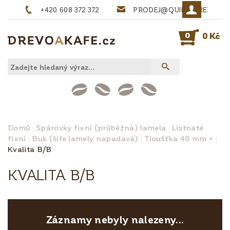
+420 608 372 372
PRODEJ@QUINTA-REZIVO.
0
0 Kč
Domů
Spárovky fixní (průběžná) lamela
Listnaté
fixní
Buk (šíře lamely napadavá)
Tloušťka 40 mm +
Kvalita B/B
KVALITA B/B
Záznamy nebyly nalezeny...