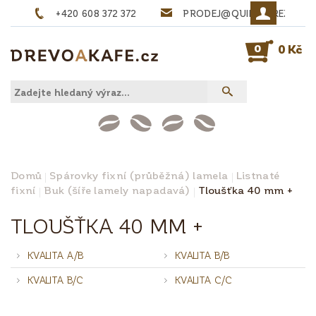
+420 608 372 372
PRODEJ@QUINTA-REZIVO.
0
0 Kč
Domů
Spárovky fixní (průběžná) lamela
Listnaté
fixní
Buk (šíře lamely napadavá)
Tloušťka 40 mm +
TLOUŠŤKA 40 MM +
KVALITA A/B
KVALITA B/B
KVALITA B/C
KVALITA C/C