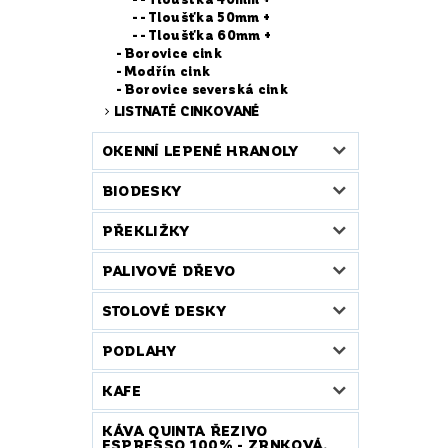
- Tloušťka 50mm +
- Tloušťka 60mm +
Borovice cink
Modřín cink
Borovice severská cink
LISTNATÉ CINKOVANÉ
OKENNÍ LEPENÉ HRANOLY
BIODESKY
PŘEKLIŽKY
PALIVOVÉ DŘEVO
STOLOVÉ DESKY
PODLAHY
KAFE
KÁVA QUINTA ŘEZIVO
ESPRESSO 100% - ZRNKOVÁ,