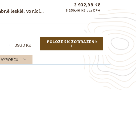
3 932,98 Kč
M
ě lesklé, vonící...
3 250,40 Kč
bez DPH
POLOŽEK K ZOBRAZENÍ:
3933
Kč
1
 A VÝROBCŮ