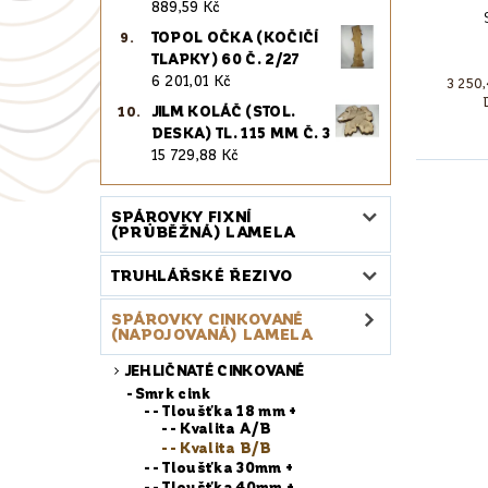
889,59 Kč
TOPOL OČKA (KOČIČÍ
TLAPKY) 60 Č. 2/27
6 201,01 Kč
3 250
JILM KOLÁČ (STOL.
DESKA) TL. 115 MM Č. 3
15 729,88 Kč
SPÁROVKY FIXNÍ
(PRŮBĚŽNÁ) LAMELA
TRUHLÁŘSKÉ ŘEZIVO
SPÁROVKY CINKOVANÉ
(NAPOJOVANÁ) LAMELA
JEHLIČNATÉ CINKOVANÉ
Smrk cink
- Tloušťka 18 mm +
- Kvalita A/B
- Kvalita B/B
- Tloušťka 30mm +
- Tloušťka 40mm +