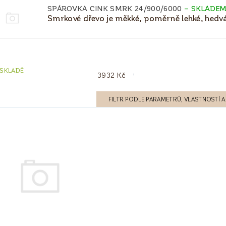
SPÁROVKA CINK SMRK 24/900/6000
–
SKLADE
Smrkové dřevo je měkké, poměrně lehké, hedvábn
 SKLADĚ
3932
Kč
FILTR PODLE PARAMETRŮ, VLASTNOSTÍ