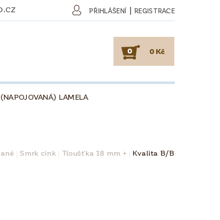
O.CZ
|
PŘIHLÁŠENÍ
REGISTRACE
0
0 Kč
 (NAPOJOVANÁ) LAMELA
SKY
PODLAHY
KAFE
O DŘEVU
O KÁVĚ
vané
Smrk cink
Tloušťka 18 mm +
Kvalita B/B
OBCHODNÍ PODMÍNKY