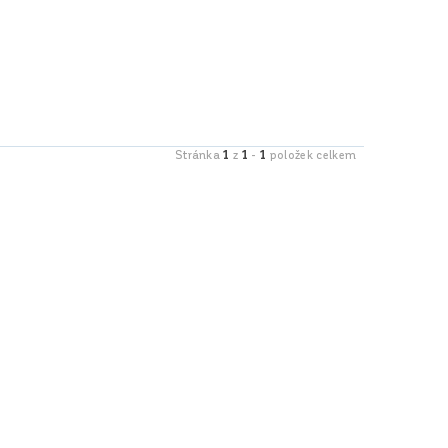
1
1
1
Stránka
z
-
položek celkem