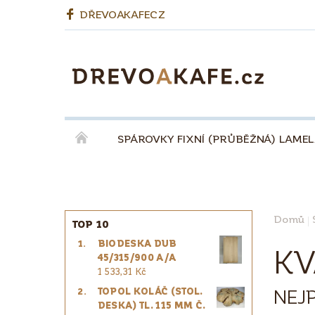
DŘEVOAKAFECZ
SPÁROVKY FIXNÍ (PRŮBĚŽNÁ) LAME
OKENNÍ LEPENÉ HRANOLY
BIODESKY
KÁVA QUINTA ŘEZIVO ESPRESSO 100% - ZR
Domů
TOP 10
BIODESKA DUB
PRO ŘEMESLNÍKY
PRO DESIGNÉRY
KV
45/315/900 A/A
1 533,31 Kč
NEJ
TOPOL KOLÁČ (STOL.
DESKA) TL. 115 MM Č.