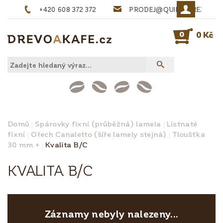
+420 608 372 372
PRODEJ@QUINTA-REZIVO.
0
0 Kč
Domů
Spárovky fixní (průběžná) lamela
Listnaté
fixní
Ořech Canaletto (šíře lamely stejná)
Tloušťka
30 mm +
Kvalita B/C
KVALITA B/C
Záznamy nebyly nalezeny...