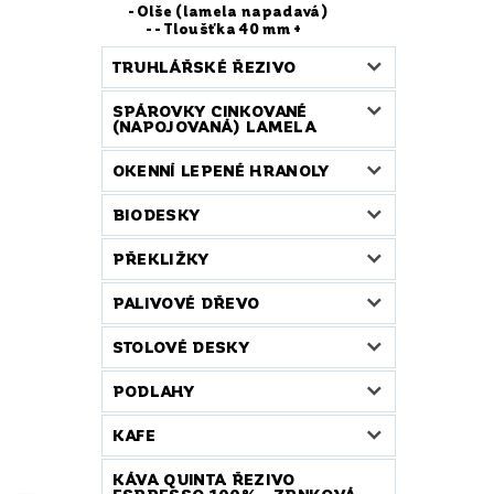
Olše (lamela napadavá)
- Tloušťka 40 mm +
TRUHLÁŘSKÉ ŘEZIVO
SPÁROVKY CINKOVANÉ
(NAPOJOVANÁ) LAMELA
OKENNÍ LEPENÉ HRANOLY
BIODESKY
PŘEKLIŽKY
PALIVOVÉ DŘEVO
STOLOVÉ DESKY
PODLAHY
KAFE
KÁVA QUINTA ŘEZIVO