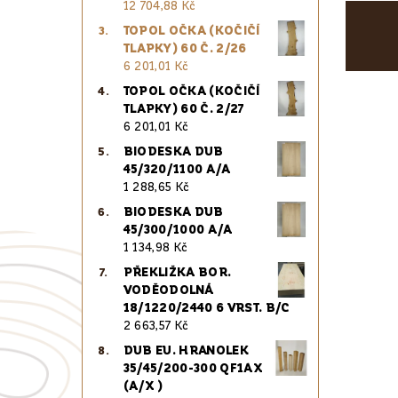
12 704,88 Kč
TOPOL OČKA (KOČIČÍ
TLAPKY) 60 Č. 2/26
6 201,01 Kč
TOPOL OČKA (KOČIČÍ
TLAPKY) 60 Č. 2/27
6 201,01 Kč
BIODESKA DUB
45/320/1100 A/A
1 288,65 Kč
BIODESKA DUB
45/300/1000 A/A
1 134,98 Kč
PŘEKLIŽKA BOR.
VODĚODOLNÁ
18/1220/2440 6 VRST. B/C
2 663,57 Kč
DUB EU. HRANOLEK
35/45/200-300 QF1AX
(A/X )