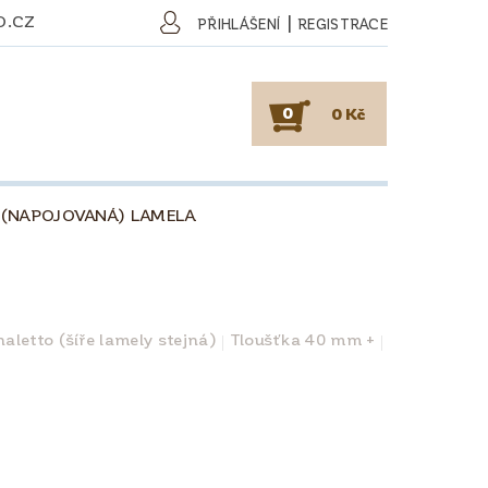
O.CZ
|
PŘIHLÁŠENÍ
REGISTRACE
0
0 Kč
 (NAPOJOVANÁ) LAMELA
SKY
PODLAHY
KAFE
O DŘEVU
O KÁVĚ
aletto (šíře lamely stejná)
Tloušťka 40 mm +
OBCHODNÍ PODMÍNKY