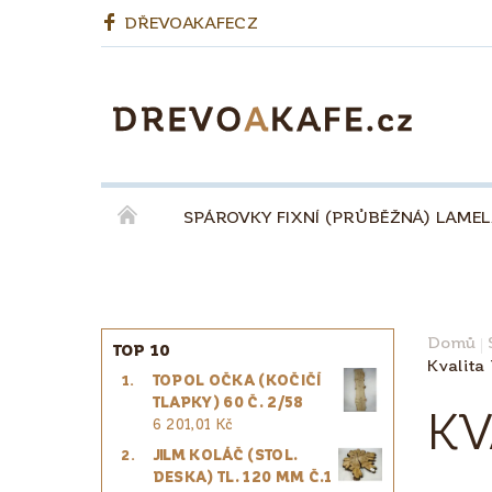
DŘEVOAKAFECZ
SPÁROVKY FIXNÍ (PRŮBĚŽNÁ) LAME
OKENNÍ LEPENÉ HRANOLY
BIODESKY
KÁVA QUINTA ŘEZIVO ESPRESSO 100% - ZR
Domů
TOP 10
Kvalita
TOPOL OČKA (KOČIČÍ
PRO ŘEMESLNÍKY
PRO DESIGNÉRY
TLAPKY) 60 Č. 2/58
KV
6 201,01 Kč
JILM KOLÁČ (STOL.
DESKA) TL. 120 MM Č.1