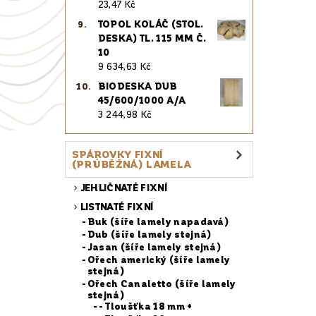
23,47 Kč
TOPOL KOLÁČ (STOL.
DESKA) TL. 115 MM Č.
10
9 634,63 Kč
BIODESKA DUB
45/600/1000 A/A
3 244,98 Kč
SPÁROVKY FIXNÍ
(PRŮBĚŽNÁ) LAMELA
JEHLIČNATÉ FIXNÍ
LISTNATÉ FIXNÍ
Buk (šíře lamely napadavá)
Dub (šíře lamely stejná)
Jasan (šíře lamely stejná)
Ořech americký (šíře lamely
stejná)
Ořech Canaletto (šíře lamely
stejná)
- Tloušťka 18 mm +