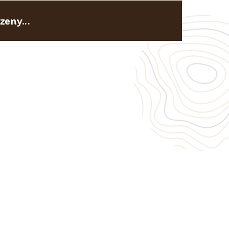
eny...