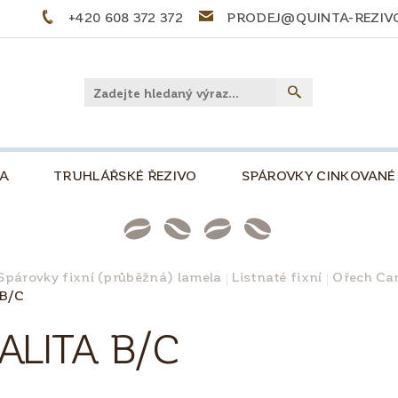
+420 608 372 372
PRODEJ@QUINTA-REZIV
LA
TRUHLÁŘSKÉ ŘEZIVO
SPÁROVKY CINKOVANÉ
PŘEKLIŽKY
PALIVOVÉ DŘEVO
STOLOVÉ DE
NKOVÁ, 500
SLOVNÍČEK POJMŮ
TIPY A TRIKY
Spárovky fixní (průběžná) lamela
Listnaté fixní
Ořech Can
 B/C
PRO KUTILY A MODELÁŘE
O NÁS
KONTAKT
ALITA B/C