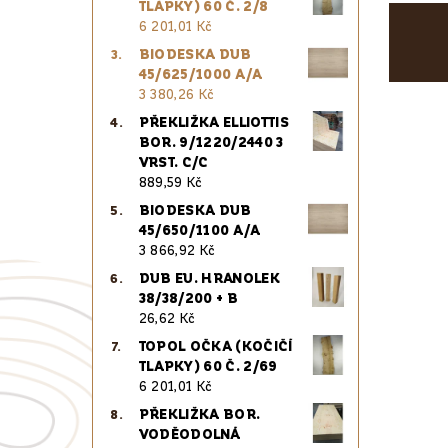
TLAPKY) 60 Č. 2/8
6 201,01 Kč
BIODESKA DUB
45/625/1000 A/A
3 380,26 Kč
PŘEKLIŽKA ELLIOTTIS
BOR. 9/1220/2440 3
VRST. C/C
889,59 Kč
BIODESKA DUB
45/650/1100 A/A
3 866,92 Kč
DUB EU. HRANOLEK
38/38/200 + B
26,62 Kč
TOPOL OČKA (KOČIČÍ
TLAPKY) 60 Č. 2/69
6 201,01 Kč
PŘEKLIŽKA BOR.
VODĚODOLNÁ