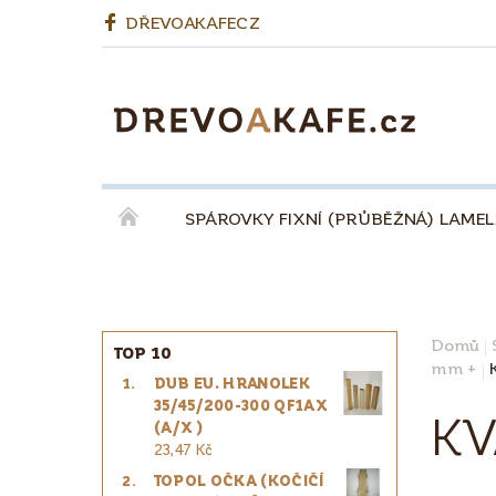
DŘEVOAKAFECZ
SPÁROVKY FIXNÍ (PRŮBĚŽNÁ) LAME
OKENNÍ LEPENÉ HRANOLY
BIODESKY
KÁVA QUINTA ŘEZIVO ESPRESSO 100% - ZR
Domů
TOP 10
mm +
DUB EU. HRANOLEK
PRO ŘEMESLNÍKY
PRO DESIGNÉRY
35/45/200-300 QF1AX
KV
(A/X )
23,47 Kč
TOPOL OČKA (KOČIČÍ