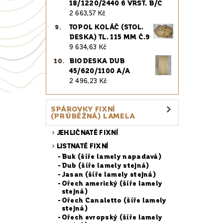
18/1220/2440 6 VRST. B/C
2 663,57 Kč
TOPOL KOLÁČ (STOL.
DESKA) TL. 115 MM Č.9
9 634,63 Kč
BIODESKA DUB
45/620/1100 A/A
2 496,23 Kč
SPÁROVKY FIXNÍ
(PRŮBĚŽNÁ) LAMELA
JEHLIČNATÉ FIXNÍ
LISTNATÉ FIXNÍ
Buk (šíře lamely napadavá)
Dub (šíře lamely stejná)
Jasan (šíře lamely stejná)
Ořech americký (šíře lamely
stejná)
Ořech Canaletto (šíře lamely
stejná)
Ořech evropský (šíře lamely