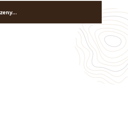
eny...