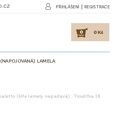
O.CZ
|
PŘIHLÁŠENÍ
REGISTRACE
0
0 Kč
 (NAPOJOVANÁ) LAMELA
SKY
PODLAHY
KAFE
O DŘEVU
O KÁVĚ
aletto (šíře lamely napadavá)
Tloušťka 18
OBCHODNÍ PODMÍNKY