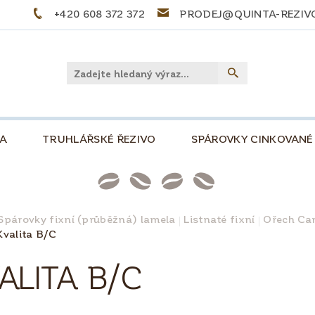
+420 608 372 372
PRODEJ@QUINTA-REZIV
LA
TRUHLÁŘSKÉ ŘEZIVO
SPÁROVKY CINKOVANÉ
PŘEKLIŽKY
PALIVOVÉ DŘEVO
STOLOVÉ DE
NKOVÁ, 500
SLOVNÍČEK POJMŮ
TIPY A TRIKY
Spárovky fixní (průběžná) lamela
Listnaté fixní
Ořech Can
Kvalita B/C
PRO KUTILY A MODELÁŘE
O NÁS
KONTAKT
ALITA B/C