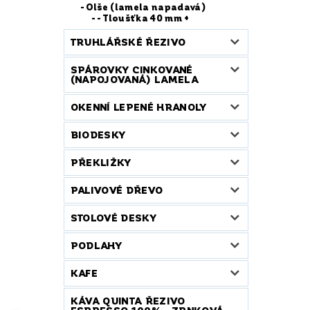
Olše (lamela napadavá)
- Tloušťka 40 mm +
TRUHLÁŘSKÉ ŘEZIVO
SPÁROVKY CINKOVANÉ
(NAPOJOVANÁ) LAMELA
OKENNÍ LEPENÉ HRANOLY
BIODESKY
PŘEKLIŽKY
PALIVOVÉ DŘEVO
STOLOVÉ DESKY
PODLAHY
KAFE
KÁVA QUINTA ŘEZIVO