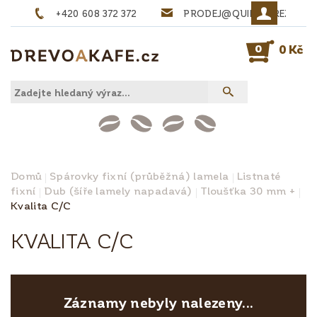
+420 608 372 372
PRODEJ@QUINTA-REZIVO.
0
0 Kč
Domů
Spárovky fixní (průběžná) lamela
Listnaté
fixní
Dub (šíře lamely napadavá)
Tloušťka 30 mm +
Kvalita C/C
KVALITA C/C
Záznamy nebyly nalezeny...