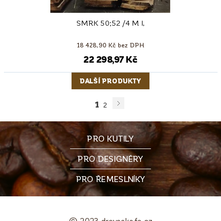
SMRK 50;52 /4 M I,
18 428,90 Kč bez DPH
22 298,97 Kč
DALŠÍ PRODUKTY
1
2
PRO KUTILY
PRO DESIGNÉRY
PRO ŘEMESLNÍKY
© 2023 drevoakafe.cz