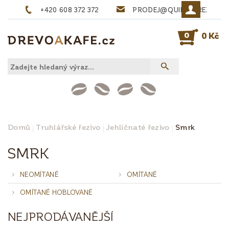
+420 608 372 372
PRODEJ@QUINTA-REZIVO.
0
0 Kč
Domů
Truhlářské řezivo
Jehličnaté řezivo
Smrk
SMRK
NEOMÍTANÉ
OMÍTANÉ
OMÍTANÉ HOBLOVANÉ
NEJPRODÁVANĚJŠÍ