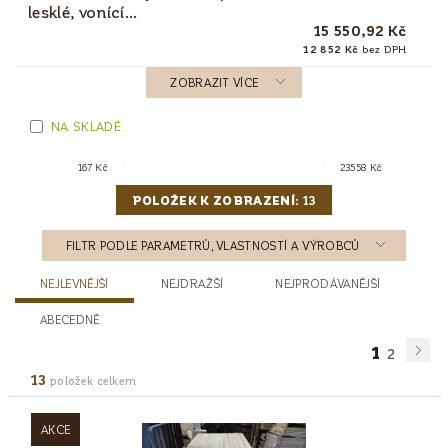
lesklé, vonící...
15 550,92 Kč
12 852 Kč
bez DPH
ZOBRAZIT VÍCE
NA SKLADĚ
167
Kč
23558
Kč
POLOŽEK K ZOBRAZENÍ:
13
FILTR PODLE PARAMETRŮ, VLASTNOSTÍ A VÝROBCŮ
NEJLEVNĚJŠÍ
NEJDRAŽŠÍ
NEJPRODÁVANĚJŠÍ
ABECEDNĚ
1
2
13
položek celkem
AKCE