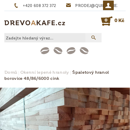
+420 608 372 372
PRODEJ@QUINTA-REZIVO.
0
0 Kč
Domů
Okenní lepené hranoly
Špaletový hranol
borovice 48/86/6000 cink