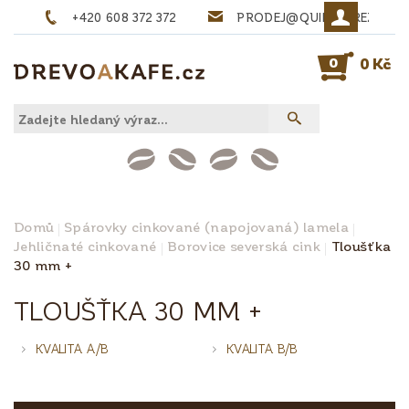
+420 608 372 372
PRODEJ@QUINTA-REZIVO.
0
0 Kč
Domů
Spárovky cinkované (napojovaná) lamela
Jehličnaté cinkované
Borovice severská cink
Tloušťka
30 mm +
TLOUŠŤKA 30 MM +
KVALITA A/B
KVALITA B/B