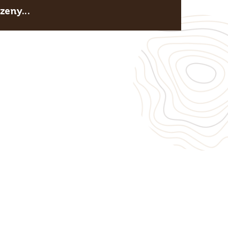
eny...