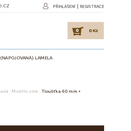
O.CZ
|
PŘIHLÁŠENÍ
REGISTRACE
0
0 Kč
 (NAPOJOVANÁ) LAMELA
SKY
PODLAHY
KAFE
O DŘEVU
O KÁVĚ
vané
Modřín cink
Tloušťka 60 mm +
OBCHODNÍ PODMÍNKY