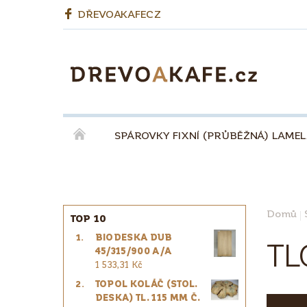
DŘEVOAKAFECZ
SPÁROVKY FIXNÍ (PRŮBĚŽNÁ) LAME
OKENNÍ LEPENÉ HRANOLY
BIODESKY
KÁVA QUINTA ŘEZIVO ESPRESSO 100% - ZR
Domů
TOP 10
BIODESKA DUB
PRO ŘEMESLNÍKY
PRO DESIGNÉRY
TL
45/315/900 A/A
1 533,31 Kč
TOPOL KOLÁČ (STOL.
DESKA) TL. 115 MM Č.