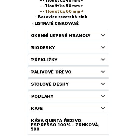
- Tloušťka 40 mm +
- Tloušťka 50 mm +
- Tloušťka 60 mm +
Borovice severská cink
LISTNATÉ CINKOVANÉ
OKENNÍ LEPENÉ HRANOLY
BIODESKY
PŘEKLIŽKY
PALIVOVÉ DŘEVO
STOLOVÉ DESKY
PODLAHY
KAFE
KÁVA QUINTA ŘEZIVO
ESPRESSO 100% - ZRNKOVÁ,
500