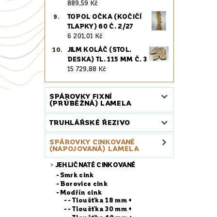
889,59 Kč
TOPOL OČKA (KOČIČÍ
TLAPKY) 60 Č. 2/27
6 201,01 Kč
JILM KOLÁČ (STOL.
DESKA) TL. 115 MM Č. 3
15 729,88 Kč
SPÁROVKY FIXNÍ
(PRŮBĚŽNÁ) LAMELA
TRUHLÁŘSKÉ ŘEZIVO
SPÁROVKY CINKOVANÉ
(NAPOJOVANÁ) LAMELA
JEHLIČNATÉ CINKOVANÉ
Smrk cink
Borovice cink
Modřín cink
- Tloušťka 18 mm +
- Tloušťka 30 mm +