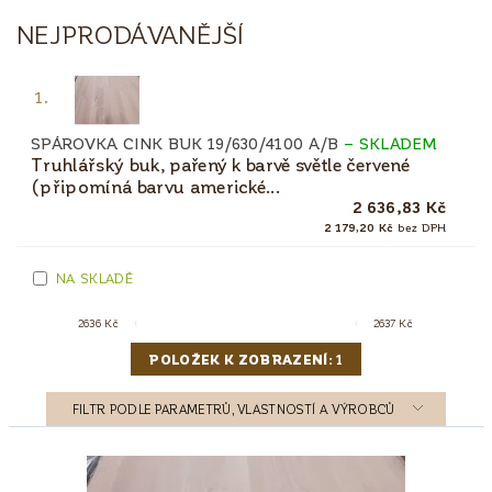
NEJPRODÁVANĚJŠÍ
1.
SPÁROVKA CINK BUK 19/630/4100 A/B
–
SKLADEM
Truhlářský buk, pařený k barvě světle červené
(připomíná barvu americké...
2 636,83 Kč
2 179,20 Kč
bez DPH
NA SKLADĚ
2636
Kč
2637
Kč
POLOŽEK K ZOBRAZENÍ:
1
FILTR PODLE PARAMETRŮ, VLASTNOSTÍ A VÝROBCŮ