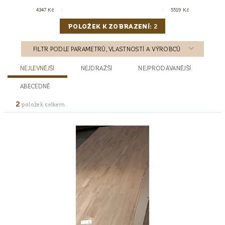
4347
Kč
5519
Kč
POLOŽEK K ZOBRAZENÍ:
2
FILTR PODLE PARAMETRŮ, VLASTNOSTÍ A VÝROBCŮ
NEJLEVNĚJŠÍ
NEJDRAŽŠÍ
NEJPRODÁVANĚJŠÍ
ABECEDNĚ
2
položek celkem