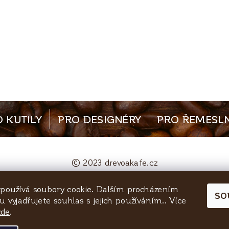
 KUTILY
PRO DESIGNÉRY
PRO ŘEMESLN
© 2023 drevoakafe.cz
používá soubory cookie. Dalším procházením
bjednavky@quinta-rezivo.cz
Mělnická 1090, 25
SO
 vyjadřujete souhlas s jejich používáním.. Více
zde
.