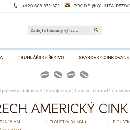
+420 608 372 372
PRODEJ@QUINTA-REZIV
LA
TRUHLÁŘSKÉ ŘEZIVO
SPÁROVKY CINKOVANÉ
PŘEKLIŽKY
PALIVOVÉ DŘEVO
STOLOVÉ DE
NKOVÁ, 500
SLOVNÍČEK POJMŮ
TIPY A TRIKY
Spárovky cinkované (napojovaná) lamela
Listnaté cinkova
PRO KUTILY A MODELÁŘE
O NÁS
KONTAKT
ECH AMERICKÝ CINK
ŤKA 18 MM +
TLOUŠŤKA 30 MM +
TLOUŠŤK