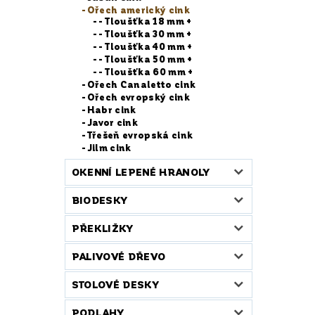
Ořech americký cink
- Tloušťka 18 mm +
- Tloušťka 30 mm +
- Tloušťka 40 mm +
- Tloušťka 50 mm +
- Tloušťka 60 mm +
Ořech Canaletto cink
Ořech evropský cink
Habr cink
Javor cink
Třešeň evropská cink
Jilm cink
OKENNÍ LEPENÉ HRANOLY
BIODESKY
PŘEKLIŽKY
PALIVOVÉ DŘEVO
STOLOVÉ DESKY
PODLAHY