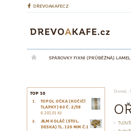
DŘEVOAKAFECZ
SPÁROVKY FIXNÍ (PRŮBĚŽNÁ) LAME
OKENNÍ LEPENÉ HRANOLY
BIODESKY
KÁVA QUINTA ŘEZIVO ESPRESSO 100% - ZR
Domů
TOP 10
TOPOL OČKA (KOČIČÍ
PRO ŘEMESLNÍKY
PRO DESIGNÉRY
OŘ
TLAPKY) 60 Č. 2/58
6 201,01 Kč
JILM KOLÁČ (STOL.
TLOUŠ
DESKA) TL. 120 MM Č.1