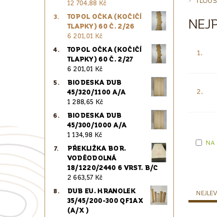
TLOUŠ
12 704,88 Kč
TOPOL OČKA (KOČIČÍ
NEJ
TLAPKY) 60 Č. 2/26
6 201,01 Kč
TOPOL OČKA (KOČIČÍ
1.
TLAPKY) 60 Č. 2/27
6 201,01 Kč
BIODESKA DUB
2.
45/320/1100 A/A
1 288,65 Kč
BIODESKA DUB
45/300/1000 A/A
1 134,98 Kč
NA
PŘEKLIŽKA BOR.
VODĚODOLNÁ
18/1220/2440 6 VRST. B/C
2 663,57 Kč
DUB EU. HRANOLEK
NEJLEV
35/45/200-300 QF1AX
(A/X )