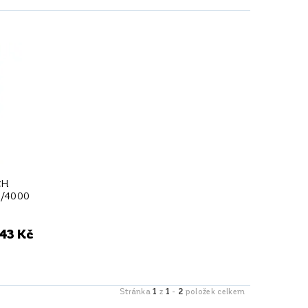
CH
/4000
,43 Kč
1
1
2
Stránka
z
-
položek celkem