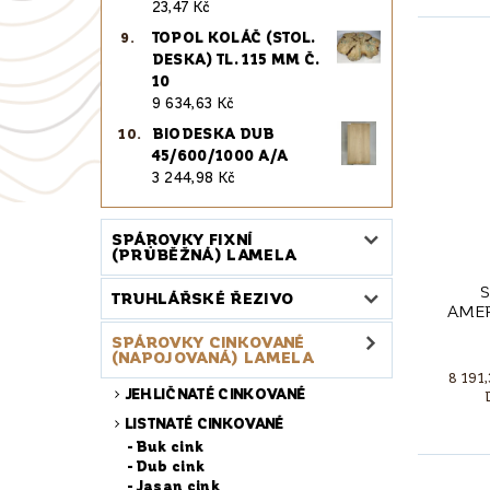
23,47 Kč
TOPOL KOLÁČ (STOL.
DESKA) TL. 115 MM Č.
10
9 634,63 Kč
BIODESKA DUB
45/600/1000 A/A
3 244,98 Kč
SPÁROVKY FIXNÍ
(PRŮBĚŽNÁ) LAMELA
TRUHLÁŘSKÉ ŘEZIVO
AMER
SPÁROVKY CINKOVANÉ
(NAPOJOVANÁ) LAMELA
8 191
JEHLIČNATÉ CINKOVANÉ
LISTNATÉ CINKOVANÉ
Buk cink
Dub cink
Jasan cink