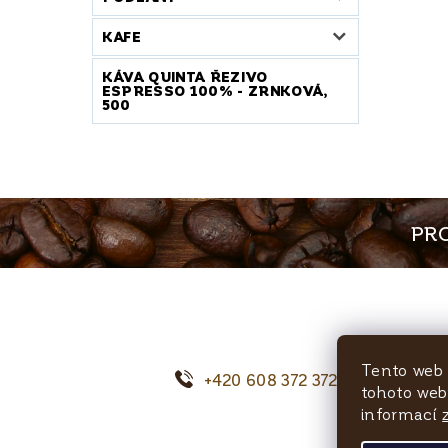
KAFE
KÁVA QUINTA ŘEZIVO
ESPRESSO 100% - ZRNKOVÁ,
500
PRO
Tento web 
+420 608 372 372
o
tohoto webu
informací