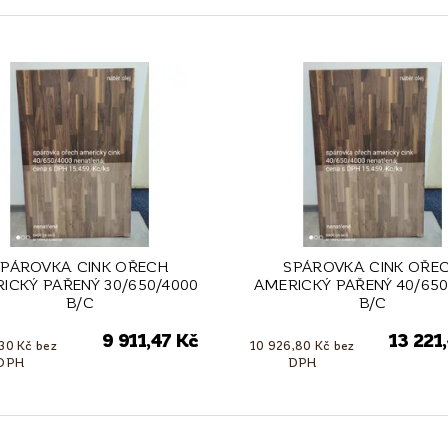
SPÁROVKA CINK OŘECH
SPÁROVKA CINK OŘE
ICKÝ PAŘENÝ 30/650/4000
AMERICKÝ PAŘENÝ 40/650
B/C
B/C
9 911,47 Kč
13 221
,30 Kč bez
10 926,80 Kč bez
DPH
DPH