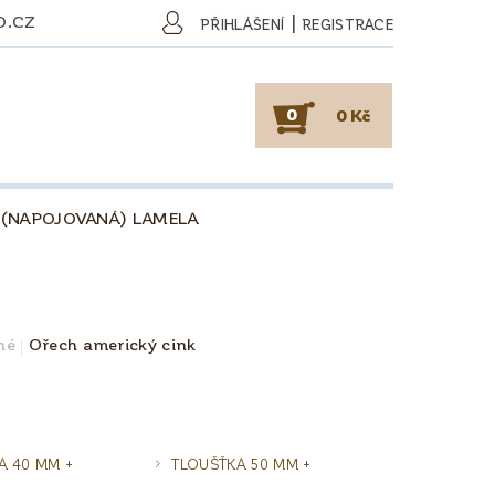
O.CZ
|
PŘIHLÁŠENÍ
REGISTRACE
0
0 Kč
 (NAPOJOVANÁ) LAMELA
SKY
PODLAHY
KAFE
O DŘEVU
O KÁVĚ
né
Ořech americký cink
OBCHODNÍ PODMÍNKY
A 40 MM +
TLOUŠŤKA 50 MM +