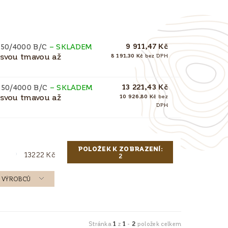
9 911,47 Kč
50/4000 B/C
–
SKLADEM
 svou tmavou až
8 191,30 Kč
bez DPH
13 221,43 Kč
650/4000 B/C
–
SKLADEM
 svou tmavou až
10 926,80 Kč
bez
DPH
POLOŽEK K ZOBRAZENÍ:
13222
Kč
2
 A VÝROBCŮ
1
1
2
Stránka
z
-
položek celkem