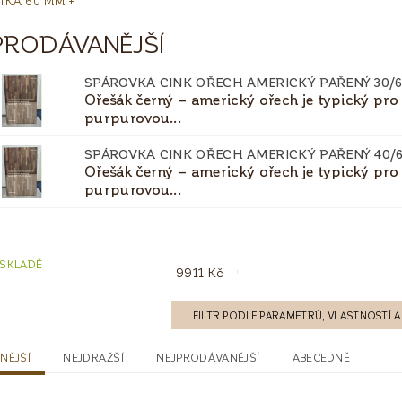
ŤKA 60 MM +
PRODÁVANĚJŠÍ
SPÁROVKA CINK OŘECH AMERICKÝ PAŘENÝ 30/6
Ořešák černý – americký ořech je typický pro
purpurovou...
SPÁROVKA CINK OŘECH AMERICKÝ PAŘENÝ 40/
Ořešák černý – americký ořech je typický pro
purpurovou...
 SKLADĚ
9911
Kč
FILTR PODLE PARAMETRŮ, VLASTNOSTÍ
NĚJŠÍ
NEJDRAŽŠÍ
NEJPRODÁVANĚJŠÍ
ABECEDNĚ