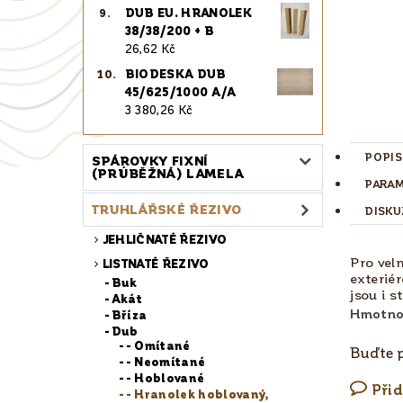
DUB EU. HRANOLEK
38/38/200 + B
26,62 Kč
BIODESKA DUB
45/625/1000 A/A
3 380,26 Kč
POPIS
SPÁROVKY FIXNÍ
(PRŮBĚŽNÁ) LAMELA
PARA
TRUHLÁŘSKÉ ŘEZIVO
DISKU
JEHLIČNATÉ ŘEZIVO
Pro vel
LISTNATÉ ŘEZIVO
exteriér
Buk
jsou i s
Akát
Hmotno
Bříza
Dub
- Omítané
Buďte p
- Neomítané
- Hoblované
Při
- Hranolek hoblovaný,