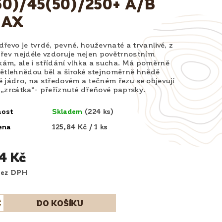
0)/45(50)/250+ A/B
1AX
řevo je tvrdé, pevné, houževnaté a trvanlivé, z
řev nejdéle vzdoruje nejen povětrnostním
ám, ale i střídání vlhka a sucha. Má poměrně
větlehnědou běl a široké stejnoměrně hnědě
 jádro, na středovém a tečném řezu se objevují
„zrcátka“- přeříznuté dřeňové paprsky.
nost
Skladem
(224 ks)
ena
125,84 Kč / 1 ks
84 Kč
04 Kč bez DPH