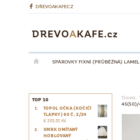
DŘEVOAKAFECZ
SPÁROVKY FIXNÍ (PRŮBĚŽNÁ) LAME
OKENNÍ LEPENÉ HRANOLY
BIODESKY
KÁVA QUINTA ŘEZIVO ESPRESSO 100% - ZR
Domů
TOP 10
45(50)/
TOPOL OČKA (KOČIČÍ
PRO ŘEMESLNÍKY
PRO DESIGNÉRY
TLAPKY) 60 Č. 2/24
6 201,01 Kč
SMRK OMÍTANÝ
HOBLOVANÝ