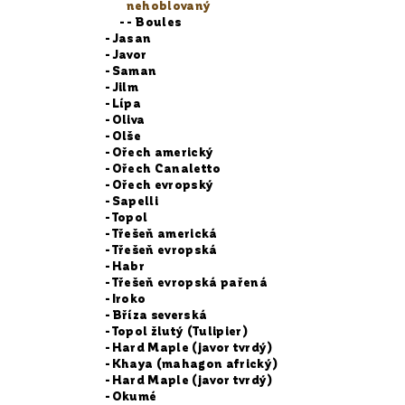
nehoblovaný
- Boules
Jasan
Javor
Saman
Jilm
Lípa
Oliva
Olše
Ořech americký
Ořech Canaletto
Ořech evropský
Sapelli
Topol
Třešeň americká
Třešeň evropská
Habr
Třešeň evropská pařená
Iroko
Bříza severská
Topol žlutý (Tulipier)
Hard Maple (javor tvrdý)
Khaya (mahagon africký)
Hard Maple (javor tvrdý)
Okumé