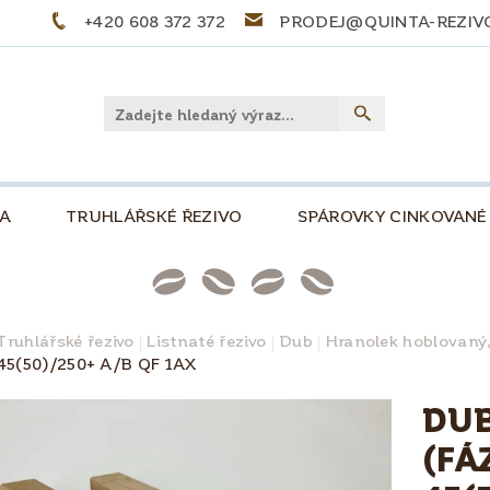
+420 608 372 372
PRODEJ@QUINTA-REZIV
LA
TRUHLÁŘSKÉ ŘEZIVO
SPÁROVKY CINKOVANÉ
PŘEKLIŽKY
PALIVOVÉ DŘEVO
STOLOVÉ DE
NKOVÁ, 500
SLOVNÍČEK POJMŮ
TIPY A TRIKY
Truhlářské řezivo
Listnaté řezivo
Dub
Hranolek hoblovaný
45(50)/250+ A/B QF 1AX
PRO KUTILY A MODELÁŘE
O NÁS
KONTAKT
DUB
(FÁ