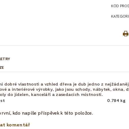
KÓD PRO
KATEGORI
METRY
ZE
mi dobré vlastnosti a vzhled dřeva je dub jedno z nejžádanějš
ové a interiérové výrobky, jako jsou schody, nábytek, okna, d
toly do jídelen, kanceláří a zasedacích místností.
st
0.784 kg
rvní, kdo napíše příspěvek k této položce.
dat komentář