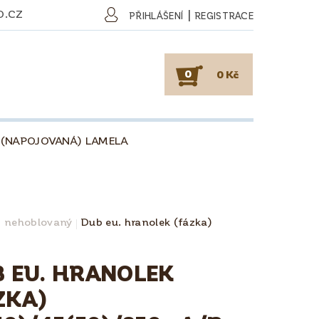
O.CZ
|
PŘIHLÁŠENÍ
REGISTRACE
0
0 Kč
 (NAPOJOVANÁ) LAMELA
SKY
PODLAHY
KAFE
O DŘEVU
O KÁVĚ
, nehoblovaný
Dub eu. hranolek (fázka)
OBCHODNÍ PODMÍNKY
 EU. HRANOLEK
ZKA)