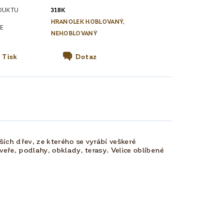
DUKTU
318K
HRANOLEK HOBLOVANÝ,
E
NEHOBLOVANÝ
Tisk
Dotaz
ích dřev, ze kterého se vyrábí veškeré
veře, podlahy, obklady, terasy. Velice oblíbené