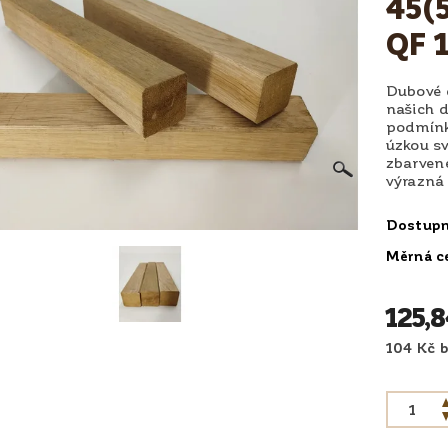
45(5
QF 
Dubové d
našich d
podmínk
úzkou s
zbarvené
výrazná 
Dostup
Měrná c
125,
1