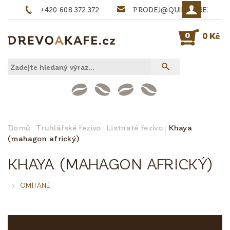
+420 608 372 372
PRODEJ@QUINTA-REZIVO.
0
0 Kč
Domů
Truhlářské řezivo
Listnaté řezivo
Khaya
(mahagon africký)
KHAYA (MAHAGON AFRICKÝ)
OMÍTANÉ