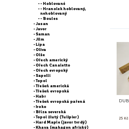
- Hoblované
- Hranolek hoblovaný,
nehoblovaný
- Boules
Jasan
Javor
Saman
Jilm
Lípa
Oliva
Olše
Ořech americký
Ořech Canaletto
Ořech evropský
Sapelli
Topol
Třešeň americká
Třešeň evropská
Habr
DUB 
Třešeň evropská pařená
Iroko
Bříza severská
Topol žlutý (Tulipier)
25 Kč
Hard Maple (javor tvrdý)
Khaya (mahagon africký)