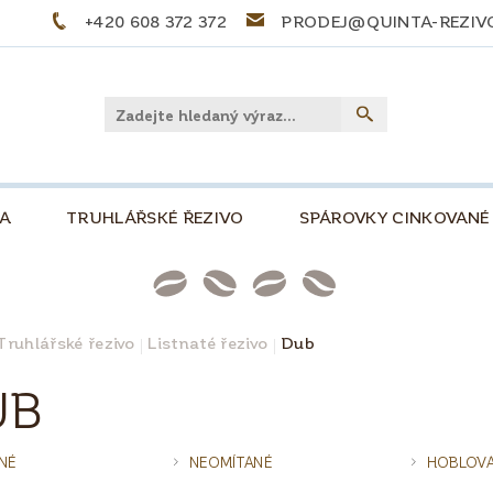
+420 608 372 372
PRODEJ@QUINTA-REZIV
LA
TRUHLÁŘSKÉ ŘEZIVO
SPÁROVKY CINKOVANÉ
PŘEKLIŽKY
PALIVOVÉ DŘEVO
STOLOVÉ DE
NKOVÁ, 500
SLOVNÍČEK POJMŮ
TIPY A TRIKY
Truhlářské řezivo
Listnaté řezivo
Dub
PRO KUTILY A MODELÁŘE
O NÁS
KONTAKT
UB
NÉ
NEOMÍTANÉ
HOBLOV