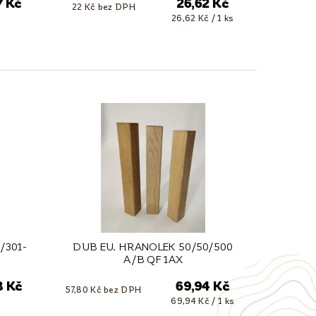
7 Kč
26,62 Kč
22 Kč bez DPH
26,62 Kč / 1 ks
/301-
DUB EU. HRANOLEK 50/50/500
A/B QF 1AX
8 Kč
69,94 Kč
57,80 Kč bez DPH
69,94 Kč / 1 ks