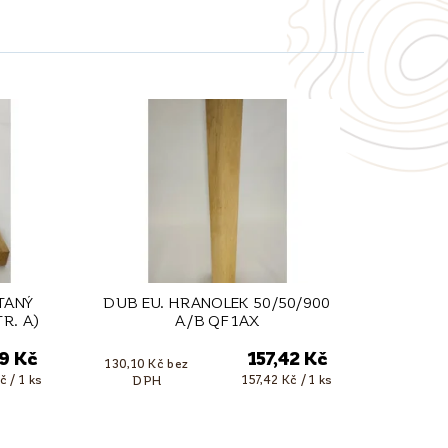
TANÝ
DUB EU. HRANOLEK 50/50/900
TR. A)
A/B QF 1AX
9 Kč
157,42 Kč
130,10 Kč bez
č / 1 ks
157,42 Kč / 1 ks
DPH