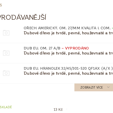
S
PRODÁVANĚJŠÍ
OŘECH AMERICKÝ. OM. 27/MM KVALITA I. COM.
Dubové dřevo je tvrdé, pevné, houževnaté a trva
DUB EU. OM. 27 A/B
–
VYPRODÁNO
Dubové dřevo je tvrdé, pevné, houževnaté a trva
DUB EU. HRANOLEK 32/45/301-520 QF1AX (A/X 
Dubové dřevo je tvrdé, pevné, houževnaté a trva
ZOBRAZIT VÍCE
 SKLADĚ
13
Kč