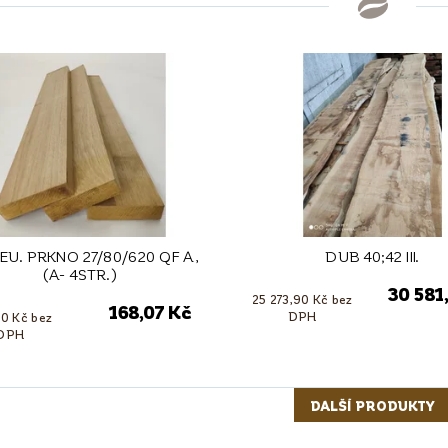
EU. PRKNO 27/80/620 QF A,
DUB 40;42 III.
(A- 4STR.)
30 581
25 273,90 Kč bez
168,07 Kč
DPH
0 Kč bez
DPH
DALŠÍ PRODUKTY