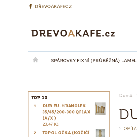
DŘEVOAKAFECZ
SPÁROVKY FIXNÍ (PRŮBĚŽNÁ) LAME
OKENNÍ LEPENÉ HRANOLY
BIODESKY
KÁVA QUINTA ŘEZIVO ESPRESSO 100% - ZR
Domů
TOP 10
DUB EU. HRANOLEK
PRO ŘEMESLNÍKY
PRO DESIGNÉRY
D
35/45/200-300 QF1AX
(A/X )
23,47 Kč
OMÍTA
TOPOL OČKA (KOČIČÍ