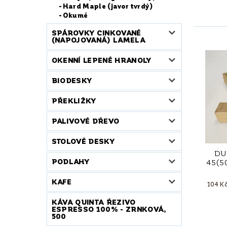
Hard Maple (javor tvrdý)
Okumé
SPÁROVKY CINKOVANÉ
(NAPOJOVANÁ) LAMELA
OKENNÍ LEPENÉ HRANOLY
BIODESKY
PŘEKLIŽKY
PALIVOVÉ DŘEVO
STOLOVÉ DESKY
DU
PODLAHY
45(5
KAFE
104 K
KÁVA QUINTA ŘEZIVO
ESPRESSO 100% - ZRNKOVÁ,
500