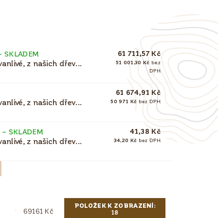
61 711,57 Kč
–
SKLADEM
nlivé, z našich dřev...
51 001,30 Kč
bez
DPH
61 674,91 Kč
nlivé, z našich dřev...
50 971 Kč
bez DPH
41,38 Kč
)
–
SKLADEM
nlivé, z našich dřev...
34,20 Kč
bez DPH
POLOŽEK K ZOBRAZENÍ:
69161
Kč
18