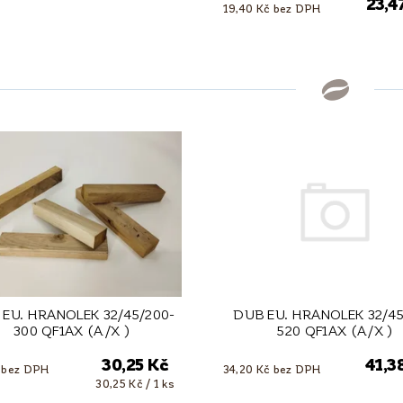
23,4
19,40 Kč bez DPH
EU. HRANOLEK 32/45/200-
DUB EU. HRANOLEK 32/45
300 QF1AX (A/X )
520 QF1AX (A/X )
30,25 Kč
41,3
 bez DPH
34,20 Kč bez DPH
30,25 Kč / 1 ks