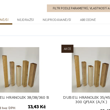
FILTR PODLE PARAMETRŮ, VLASTNOSTÍ
NĚJŠÍ
NEJDRAŽŠÍ
NEJPRODÁVANĚJŠÍ
ABECEDNĚ
AKCE
EU. HRANOLEK 38/38/360 B
DUB EU. HRANOLEK 35/45
300 QF1AX (A/X )
13,43 Kč
Kč bez DPH