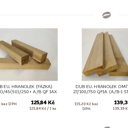
B EU. HRANOLEK (FÁZKA)
DUB EU. HRANOLEK OMÍ
0)/45(50)/250+ A/B QF 1AX
27/100/750 QF1A (A/B-1 S
125,84 Kč
139,3
č bez DPH
115,20 Kč bez
125,84 Kč / 1 ks
139,39 K
DPH