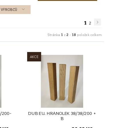
 A VÝROBCŮ
1
2
1
2
18
Stránka
z
-
položek celkem
AKCE
/200-
DUB EU. HRANOLEK 38/38/200 +
B