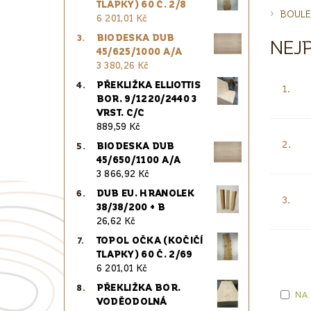
TLAPKY) 60 Č. 2/8
BOULE
6 201,01 Kč
BIODESKA DUB
NEJ
45/625/1000 A/A
3 380,26 Kč
PŘEKLIŽKA ELLIOTTIS
1.
BOR. 9/1220/2440 3
VRST. C/C
889,59 Kč
2.
BIODESKA DUB
45/650/1100 A/A
3 866,92 Kč
DUB EU. HRANOLEK
3.
38/38/200 + B
26,62 Kč
TOPOL OČKA (KOČIČÍ
TLAPKY) 60 Č. 2/69
6 201,01 Kč
PŘEKLIŽKA BOR.
NA
VODĚODOLNÁ