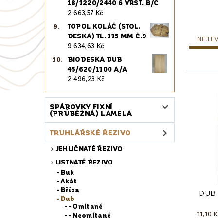
18/1220/2440 6 VRST. B/C
2 663,57 Kč
TOPOL KOLÁČ (STOL.
DESKA) TL. 115 MM Č.9
NEJLEV
9 634,63 Kč
BIODESKA DUB
45/620/1100 A/A
2 496,23 Kč
SPÁROVKY FIXNÍ
(PRŮBĚŽNÁ) LAMELA
TRUHLÁŘSKÉ ŘEZIVO
JEHLIČNATÉ ŘEZIVO
LISTNATÉ ŘEZIVO
Buk
Akát
Bříza
DUB 
Dub
- Omítané
11,10 
- Neomítané