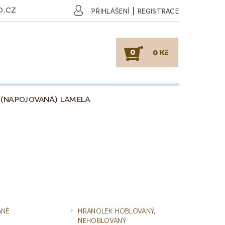
O.CZ
|
PŘIHLÁŠENÍ
REGISTRACE
0
0 Kč
 (NAPOJOVANÁ) LAMELA
SKY
PODLAHY
KAFE
O DŘEVU
O KÁVĚ
OBCHODNÍ PODMÍNKY
ANÉ
HRANOLEK HOBLOVANÝ,
NEHOBLOVANÝ