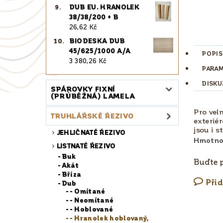
DUB EU. HRANOLEK
38/38/200 + B
26,62 Kč
BIODESKA DUB
45/625/1000 A/A
POPIS
3 380,26 Kč
PARA
DISKU
SPÁROVKY FIXNÍ
(PRŮBĚŽNÁ) LAMELA
Pro vel
TRUHLÁŘSKÉ ŘEZIVO
exteriér
jsou i s
JEHLIČNATÉ ŘEZIVO
Hmotno
LISTNATÉ ŘEZIVO
Buk
Buďte p
Akát
Bříza
Při
Dub
- Omítané
- Neomítané
- Hoblované
- Hranolek hoblovaný,