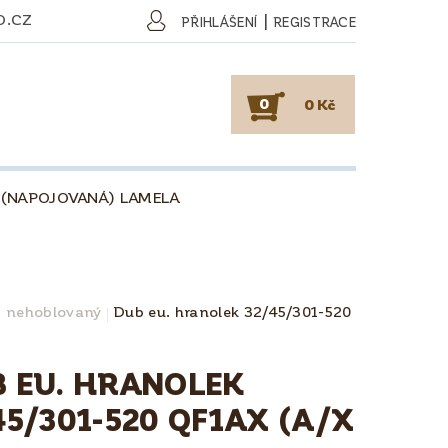
O.CZ
|
PŘIHLÁŠENÍ
REGISTRACE
0
0 Kč
 (NAPOJOVANÁ) LAMELA
SKY
PODLAHY
KAFE
O DŘEVU
O KÁVĚ
, nehoblovaný
Dub eu. hranolek 32/45/301-520
OBCHODNÍ PODMÍNKY
 EU. HRANOLEK
45/301-520 QF1AX (A/X