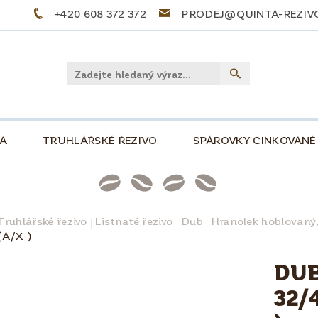
+420 608 372 372
PRODEJ@QUINTA-REZIV
LA
TRUHLÁŘSKÉ ŘEZIVO
SPÁROVKY CINKOVANÉ
PŘEKLIŽKY
PALIVOVÉ DŘEVO
STOLOVÉ DE
NKOVÁ, 500
SLOVNÍČEK POJMŮ
TIPY A TRIKY
Truhlářské řezivo
Listnaté řezivo
Dub
Hranolek hoblovaný
(A/X )
PRO KUTILY A MODELÁŘE
O NÁS
KONTAKT
DUB
32/