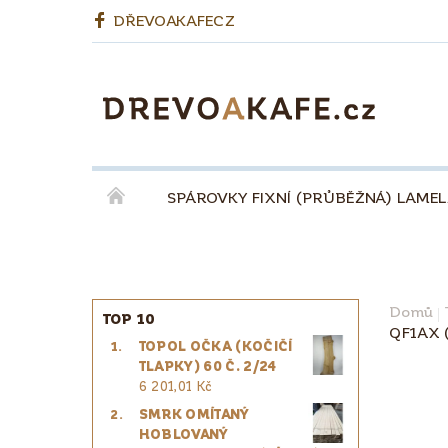
DŘEVOAKAFECZ
SPÁROVKY FIXNÍ (PRŮBĚŽNÁ) LAME
OKENNÍ LEPENÉ HRANOLY
BIODESKY
KÁVA QUINTA ŘEZIVO ESPRESSO 100% - ZR
Domů
TOP 10
QF1AX 
TOPOL OČKA (KOČIČÍ
PRO ŘEMESLNÍKY
PRO DESIGNÉRY
TLAPKY) 60 Č. 2/24
6 201,01 Kč
SMRK OMÍTANÝ
HOBLOVANÝ