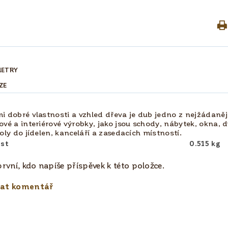
METRY
ZE
mi dobré vlastnosti a vzhled dřeva je dub jedno z nejžádanějš
ové a interiérové výrobky, jako jsou schody, nábytek, okna, d
toly do jídelen, kanceláří a zasedacích místností.
st
0.515 kg
rvní, kdo napíše příspěvek k této položce.
dat komentář