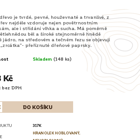
řevo je tvrdé, pevné, houževnaté a trvanlivé, z
řev nejdéle vzdoruje nejen povětrnostním
ám, ale i střídání vlhka a sucha. Má poměrně
větlehnědou běl a široké stejnoměrně hnědě
 jádro, na středovém a tečném řezu se objevují
„zrcátka“- přeříznuté dřeňové paprsky.
nost
Skladem
(148 ks)
8 Kč
34,20 Kč bez DPH
DUKTU
317K
HRANOLEK HOBLOVANÝ,
E