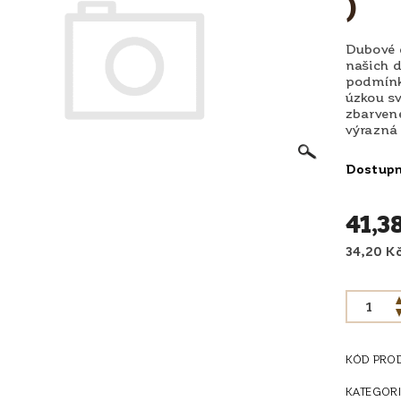
)
Dubové d
našich d
podmínk
úzkou s
zbarvené
výrazná 
Dostup
41,3
KÓD PRO
KATEGORI