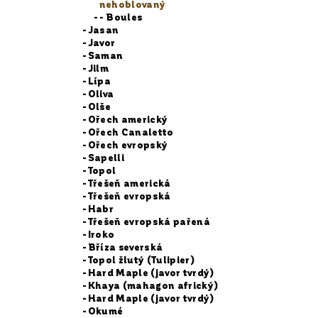
nehoblovaný
- Boules
Jasan
Javor
Saman
Jilm
Lípa
Oliva
Olše
Ořech americký
Ořech Canaletto
Ořech evropský
Sapelli
Topol
Třešeň americká
Třešeň evropská
Habr
Třešeň evropská pařená
Iroko
Bříza severská
Topol žlutý (Tulipier)
Hard Maple (javor tvrdý)
Khaya (mahagon africký)
Hard Maple (javor tvrdý)
Okumé