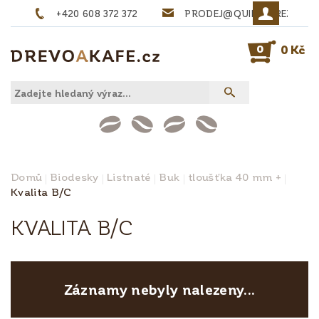
+420 608 372 372
PRODEJ@QUINTA-REZIVO.
0
0 Kč
Domů
Biodesky
Listnaté
Buk
tloušťka 40 mm +
Kvalita B/C
KVALITA B/C
Záznamy nebyly nalezeny...