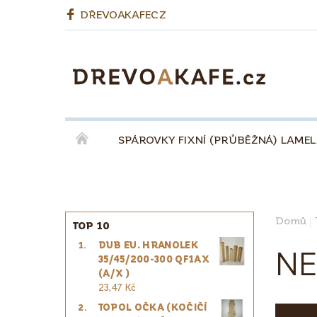
DŘEVOAKAFECZ
SPÁROVKY FIXNÍ (PRŮBĚŽNÁ) LAME
OKENNÍ LEPENÉ HRANOLY
BIODESKY
KÁVA QUINTA ŘEZIVO ESPRESSO 100% - ZR
Domů
TOP 10
DUB EU. HRANOLEK
PRO ŘEMESLNÍKY
PRO DESIGNÉRY
NE
35/45/200-300 QF1AX
(A/X )
23,47 Kč
TOPOL OČKA (KOČIČÍ