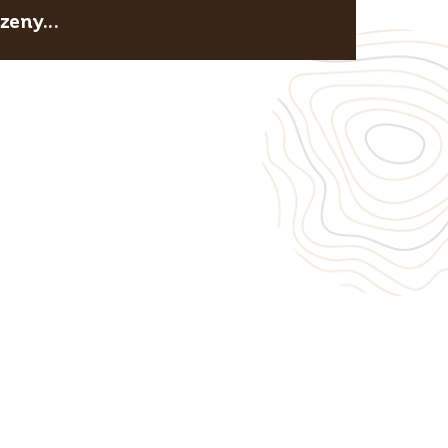
eny...