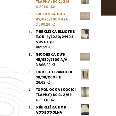
TLAPKY) 60 Č. 2/8
6 201,01 Kč
BIODESKA DUB
45/625/1000 A/A
3 380,26 Kč
PŘEKLIŽKA ELLIOTTIS
BOR. 9/1220/2440 3
VRST. C/C
889,59 Kč
BIODESKA DUB
45/650/1100 A/A
3 866,92 Kč
DUB EU. HRANOLEK
38/38/200 + B
26,62 Kč
TOPOL OČKA (KOČIČÍ
TLAPKY) 60 Č. 2/69
6 201,01 Kč
PŘEKLIŽKA BOR.
VODĚODOLNÁ