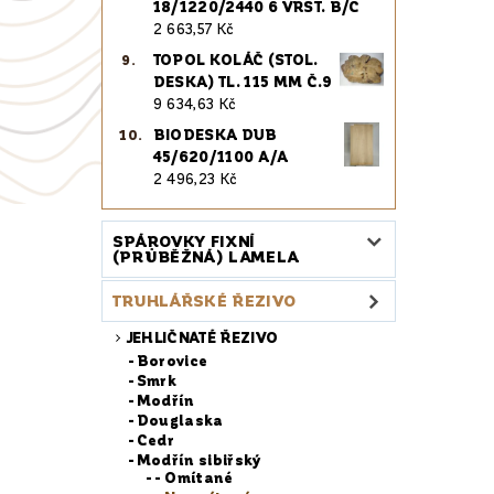
18/1220/2440 6 VRST. B/C
2 663,57 Kč
TOPOL KOLÁČ (STOL.
DESKA) TL. 115 MM Č.9
9 634,63 Kč
BIODESKA DUB
45/620/1100 A/A
2 496,23 Kč
SPÁROVKY FIXNÍ
(PRŮBĚŽNÁ) LAMELA
TRUHLÁŘSKÉ ŘEZIVO
JEHLIČNATÉ ŘEZIVO
Borovice
Smrk
Modřín
Douglaska
Cedr
Modřín sibiřský
- Omítané