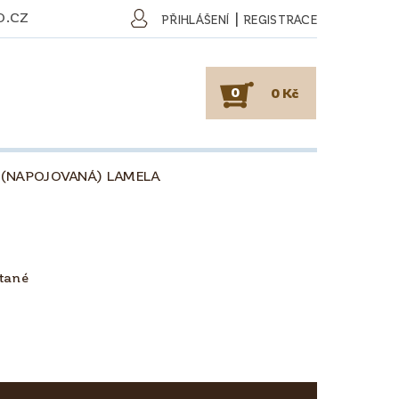
O.CZ
|
PŘIHLÁŠENÍ
REGISTRACE
0
0 Kč
 (NAPOJOVANÁ) LAMELA
SKY
PODLAHY
KAFE
O DŘEVU
O KÁVĚ
tané
OBCHODNÍ PODMÍNKY