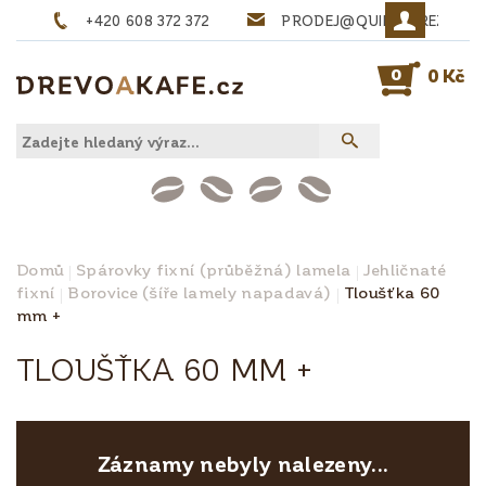
+420 608 372 372
PRODEJ@QUINTA-REZIVO.
0
0 Kč
Domů
Spárovky fixní (průběžná) lamela
Jehličnaté
fixní
Borovice (šíře lamely napadavá)
Tloušťka 60
mm +
TLOUŠŤKA 60 MM +
Záznamy nebyly nalezeny...