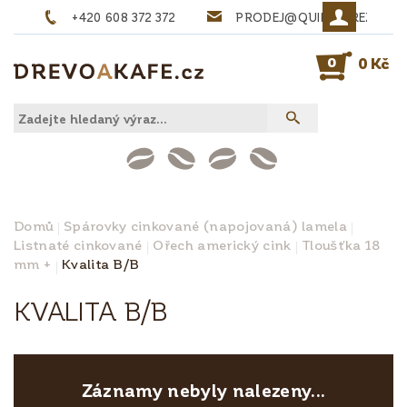
+420 608 372 372
PRODEJ@QUINTA-REZIVO.
0
0 Kč
Domů
Spárovky cinkované (napojovaná) lamela
Listnaté cinkované
Ořech americký cink
Tloušťka 18
mm +
Kvalita B/B
KVALITA B/B
Záznamy nebyly nalezeny...