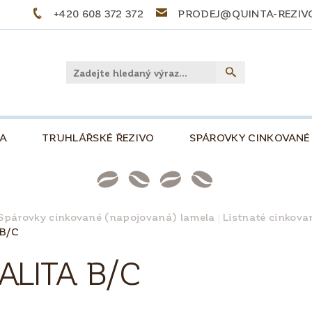
+420 608 372 372
PRODEJ@QUINTA-REZIV
LA
TRUHLÁŘSKÉ ŘEZIVO
SPÁROVKY CINKOVANÉ
PŘEKLIŽKY
PALIVOVÉ DŘEVO
STOLOVÉ DE
NKOVÁ, 500
SLOVNÍČEK POJMŮ
TIPY A TRIKY
Spárovky cinkované (napojovaná) lamela
Listnaté cinkova
 B/C
PRO KUTILY A MODELÁŘE
O NÁS
KONTAKT
ALITA B/C