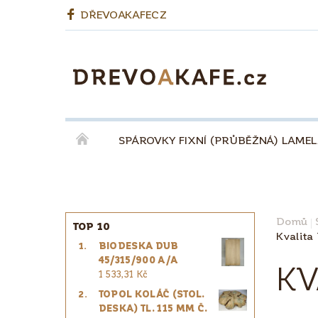
DŘEVOAKAFECZ
SPÁROVKY FIXNÍ (PRŮBĚŽNÁ) LAME
OKENNÍ LEPENÉ HRANOLY
BIODESKY
KÁVA QUINTA ŘEZIVO ESPRESSO 100% - ZR
Domů
TOP 10
Kvalita
BIODESKA DUB
PRO ŘEMESLNÍKY
PRO DESIGNÉRY
45/315/900 A/A
KV
1 533,31 Kč
TOPOL KOLÁČ (STOL.
DESKA) TL. 115 MM Č.