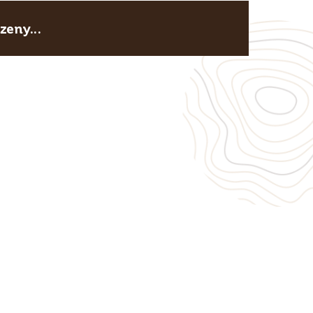
eny...