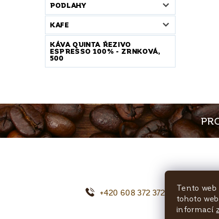
PODLAHY
KAFE
KÁVA QUINTA ŘEZIVO
ESPRESSO 100% - ZRNKOVÁ,
500
PRO
Tento web 
+420 608 372 372
o
tohoto webu
informací