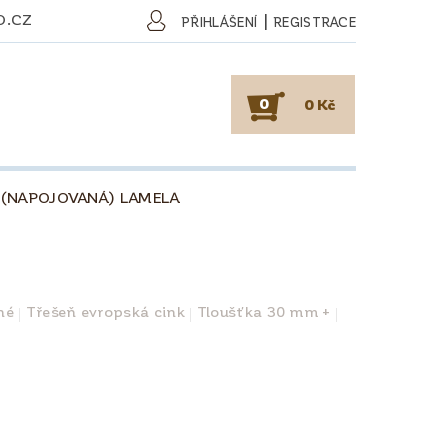
O.CZ
|
PŘIHLÁŠENÍ
REGISTRACE
0
0 Kč
 (NAPOJOVANÁ) LAMELA
SKY
PODLAHY
KAFE
O DŘEVU
O KÁVĚ
né
Třešeň evropská cink
Tloušťka 30 mm +
OBCHODNÍ PODMÍNKY