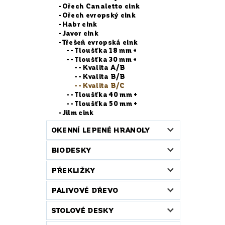
Ořech Canaletto cink
Ořech evropský cink
Habr cink
Javor cink
Třešeň evropská cink
- Tloušťka 18 mm +
- Tloušťka 30 mm +
- Kvalita A/B
- Kvalita B/B
- Kvalita B/C
- Tloušťka 40 mm +
- Tloušťka 50 mm +
Jilm cink
OKENNÍ LEPENÉ HRANOLY
BIODESKY
PŘEKLIŽKY
PALIVOVÉ DŘEVO
STOLOVÉ DESKY