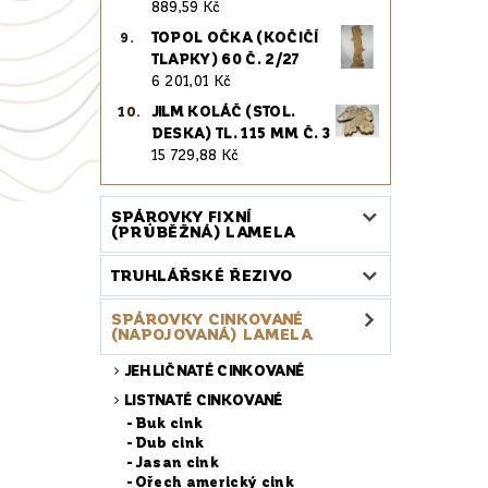
889,59 Kč
TOPOL OČKA (KOČIČÍ
TLAPKY) 60 Č. 2/27
6 201,01 Kč
JILM KOLÁČ (STOL.
DESKA) TL. 115 MM Č. 3
15 729,88 Kč
SPÁROVKY FIXNÍ
(PRŮBĚŽNÁ) LAMELA
TRUHLÁŘSKÉ ŘEZIVO
SPÁROVKY CINKOVANÉ
(NAPOJOVANÁ) LAMELA
JEHLIČNATÉ CINKOVANÉ
LISTNATÉ CINKOVANÉ
Buk cink
Dub cink
Jasan cink
Ořech americký cink