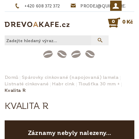
+420 608 372 372
PRODEJ@QUINTA-REZIVO.
0
0 Kč
Domů
Spárovky cinkované (napojovaná) lamela
Listnaté cinkované
Habr cink
Tloušťka 30 mm +
Kvalita R
KVALITA R
Záznamy nebyly nalezeny...