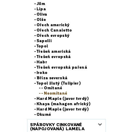
Jilm
Lípa
Oliva
Olše
Ořech americký
Ořech Canaletto
Ořech evropský
Sapelli
Topol
Třešeň americká
Třešeň evropská
Habr
Třešeň evropská pařená
Iroko
Bříza severská
Topol žlutý (Tulipier)
- Omítané
- Neomítané
Hard Maple (javor tvrdý)
Khaya (mahagon africký)
Hard Maple (javor tvrdý)
Okumé
SPÁROVKY CINKOVANÉ
(NAPOJOVANÁ) LAMELA