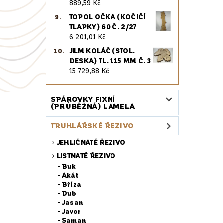
889,59 Kč
TOPOL OČKA (KOČIČÍ
TLAPKY) 60 Č. 2/27
6 201,01 Kč
JILM KOLÁČ (STOL.
DESKA) TL. 115 MM Č. 3
15 729,88 Kč
SPÁROVKY FIXNÍ
(PRŮBĚŽNÁ) LAMELA
TRUHLÁŘSKÉ ŘEZIVO
JEHLIČNATÉ ŘEZIVO
LISTNATÉ ŘEZIVO
Buk
Akát
Bříza
Dub
Jasan
Javor
Saman