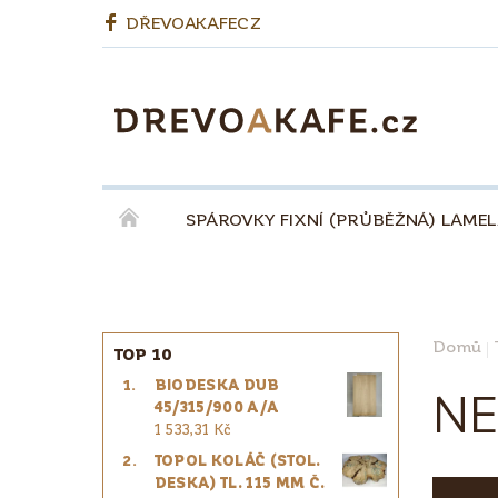
DŘEVOAKAFECZ
SPÁROVKY FIXNÍ (PRŮBĚŽNÁ) LAME
OKENNÍ LEPENÉ HRANOLY
BIODESKY
KÁVA QUINTA ŘEZIVO ESPRESSO 100% - ZR
Domů
TOP 10
BIODESKA DUB
PRO ŘEMESLNÍKY
PRO DESIGNÉRY
NE
45/315/900 A/A
1 533,31 Kč
TOPOL KOLÁČ (STOL.
DESKA) TL. 115 MM Č.