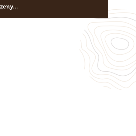
eny...