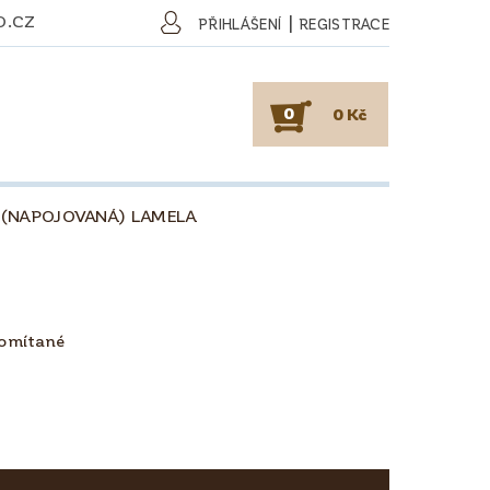
O.CZ
|
PŘIHLÁŠENÍ
REGISTRACE
0
0 Kč
 (NAPOJOVANÁ) LAMELA
SKY
PODLAHY
KAFE
O DŘEVU
O KÁVĚ
omítané
OBCHODNÍ PODMÍNKY