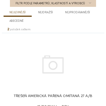
FILTR PODLE PARAMETRŮ, VLASTNOSTÍ A VÝROBCŮ
NEJLEVNĚJŠÍ
NEJDRAŽŠÍ
NEJPRODÁVANĚJŠÍ
ABECEDNĚ
2
položek celkem
TŘEŠEŇ AMERICKÁ PAŘENÁ OMÍTANÁ 27 A/B