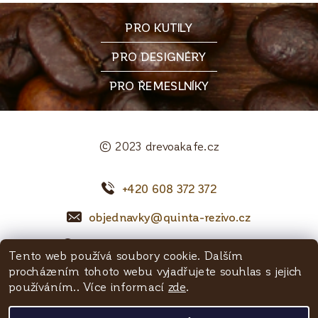
PRO KUTILY
PRO DESIGNÉRY
PRO ŘEMESLNÍKY
© 2023 drevoakafe.cz
+420 608 372 372
objednavky@quinta-rezivo.cz
Mělnická 1090, 250 65 Líbeznice
Tento web používá soubory cookie. Dalším
procházením tohoto webu vyjadřujete souhlas s jejich
Facebook
používáním.. Více informací
zde
.