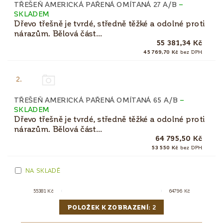
TŘEŠEŇ AMERICKÁ PAŘENÁ OMÍTANÁ 27 A/B
–
SKLADEM
Dřevo třešně je tvrdé, středně těžké a odolné proti
nárazům. Bělová část...
55 381,34 Kč
45 769,70 Kč
bez DPH
2.
TŘEŠEŇ AMERICKÁ PAŘENÁ OMÍTANÁ 65 A/B
–
SKLADEM
Dřevo třešně je tvrdé, středně těžké a odolné proti
nárazům. Bělová část...
64 795,50 Kč
53 550 Kč
bez DPH
NA SKLADĚ
55381
Kč
64796
Kč
POLOŽEK K ZOBRAZENÍ:
2